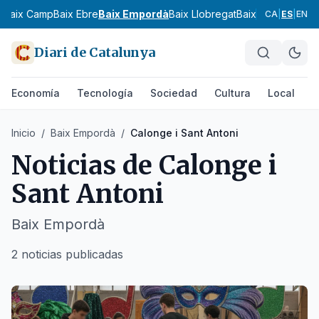
s
Baix Camp
Baix Ebre
Baix Empordà
Baix Llobregat
Baix Penedès
Bar
CA
|
ES
|
EN
Diari de Catalunya
Economía
Tecnología
Sociedad
Cultura
Local
D
Inicio
/
Baix Empordà
/
Calonge i Sant Antoni
Noticias de
Calonge i
Sant Antoni
Baix Empordà
2 noticias publicadas