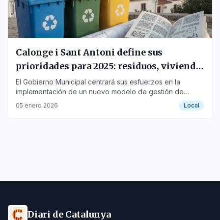
Calonge i Sant Antoni define sus
prioridades para 2025: residuos, vivienda
y cultura
El Gobierno Municipal centrará sus esfuerzos en la
implementación de un nuevo modelo de gestión de
residuos y el impulso de políticas de vivienda social.
05 enero 2026
Local
Diari de Catalunya