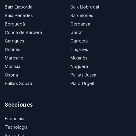
Baix Empordà
Baix Llobregat
Baix Penedès
Barcelonès
Berguedà
Cerdanya
Conca de Barberà
Garraf
Garrigues
Garrotxa
Gironès
Lluçanès
Maresme
Moianès
Montsià
Noguera
Osona
Pallars Jussà
Pallars Sobirà
Pla d'Urgell
Secciones
Economía
Tecnología
Sociedad