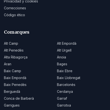
Privacidad y cookies
Correcciones
Código ético
Comarques
Alt Camp
Alt Empordà
Alt Penedès
Alt Urgell
Alta Ribagorça
Anoia
Aran
Bages
Baix Camp
Baix Ebre
Baix Empordà
Baix Llobregat
Baix Penedès
Barcelonès
Berguedà
Cerdanya
Conca de Barberà
Garraf
Garrigues
Garrotxa