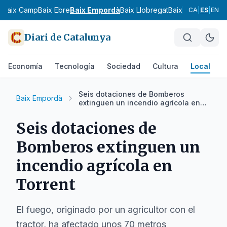
s
Baix Camp
Baix Ebre
Baix Empordà
Baix Llobregat
Baix Penedès
Bar
CA
|
ES
|
EN
Diari de Catalunya
Economía
Tecnología
Sociedad
Cultura
Local
D
Seis dotaciones de Bomberos
Baix Empordà
extinguen un incendio agrícola en
Torrent
Seis dotaciones de
Bomberos extinguen un
incendio agrícola en
Torrent
El fuego, originado por un agricultor con el
tractor, ha afectado unos 70 metros