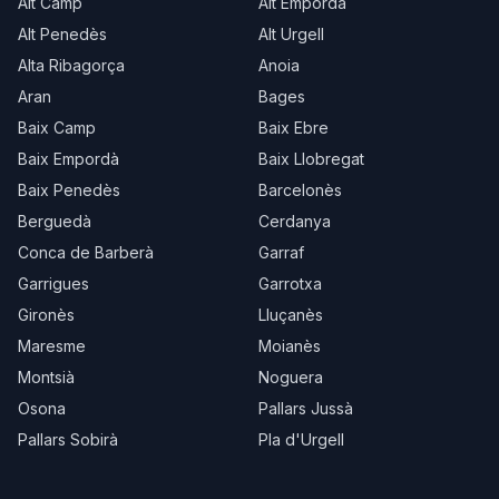
Alt Camp
Alt Empordà
Alt Penedès
Alt Urgell
Alta Ribagorça
Anoia
Aran
Bages
Baix Camp
Baix Ebre
Baix Empordà
Baix Llobregat
Baix Penedès
Barcelonès
Berguedà
Cerdanya
Conca de Barberà
Garraf
Garrigues
Garrotxa
Gironès
Lluçanès
Maresme
Moianès
Montsià
Noguera
Osona
Pallars Jussà
Pallars Sobirà
Pla d'Urgell