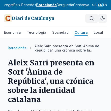
lobregat
Baix Penedès
Barcelonès
Berguedà
Cerdanya
Conca de Ba
CA
|
ES
|
EN
Diari de Catalunya
Economía
Tecnología
Sociedad
Cultura
Local
D
Aleix Sarri presenta en Sort 'Ànima de
Barcelonès
República', una crónica sobre la
identidad catalana
Aleix Sarri presenta en
Sort 'Ànima de
República', una crónica
sobre la identidad
catalana