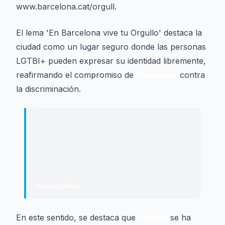
www.barcelona.cat/orgull.
El lema 'En Barcelona vive tu Orgullo' destaca la
ciudad como un lugar seguro donde las personas
LGTBI+ pueden expresar su identidad libremente,
reafirmando el compromiso de
Barcelona
contra
la discriminación.
“
"
Barcelona es un espacio de libertad
donde nadie tiene que esconderse por
miedo a las represalias, y donde todo
el mundo es libre de ser quien es.
"
Jaume Collboni
·
Alcalde de Barcelona
En este sentido, se destaca que
España
se ha