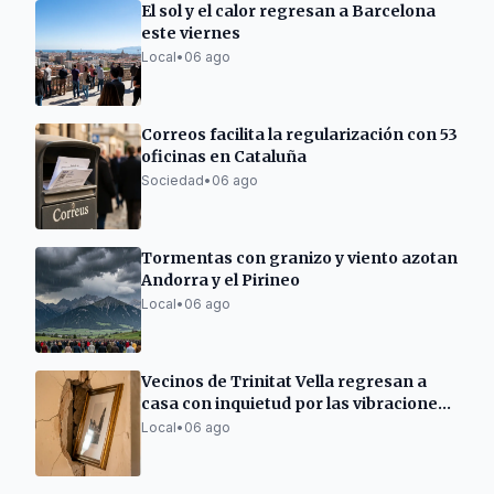
El sol y el calor regresan a Barcelona
este viernes
Local
•
06 ago
Correos facilita la regularización con 53
oficinas en Cataluña
Sociedad
•
06 ago
Tormentas con granizo y viento azotan
Andorra y el Pirineo
Local
•
06 ago
Vecinos de Trinitat Vella regresan a
casa con inquietud por las vibraciones
de las obras de Adif
Local
•
06 ago