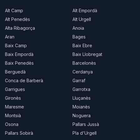
Alt Camp
Alt Empordà
Alt Penedès
Alt Urgell
Alta Ribagorça
Anoia
Aran
Bages
Baix Camp
Baix Ebre
Baix Empordà
Baix Llobregat
Baix Penedès
Barcelonès
Berguedà
Cerdanya
Conca de Barberà
Garraf
Garrigues
Garrotxa
Gironès
Lluçanès
Maresme
Moianès
Montsià
Noguera
Osona
Pallars Jussà
Pallars Sobirà
Pla d'Urgell