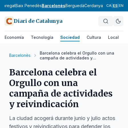
lobregat
Baix Penedès
Barcelonès
Berguedà
Cerdanya
Conca de Ba
CA
|
ES
|
EN
Diari de Catalunya
Economía
Tecnología
Sociedad
Cultura
Local
D
Barcelona celebra el Orgullo con una
Barcelonès
campaña de actividades y
reivindicación
Barcelona celebra el
Orgullo con una
campaña de actividades
y reivindicación
La ciudad acogerá durante junio y julio actos
festivos y reivindicativos para defender los