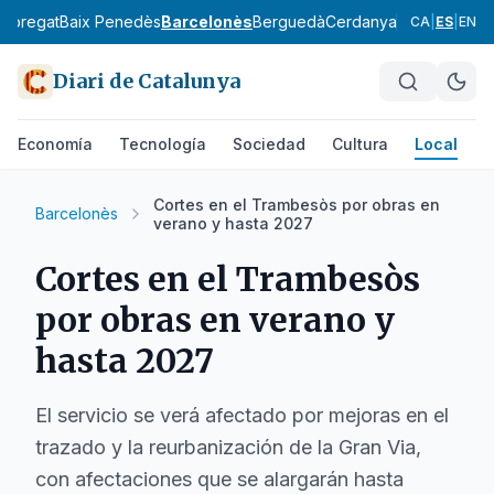
lobregat
Baix Penedès
Barcelonès
Berguedà
Cerdanya
Conca de Ba
CA
|
ES
|
EN
Diari de Catalunya
Economía
Tecnología
Sociedad
Cultura
Local
D
Cortes en el Trambesòs por obras en
Barcelonès
verano y hasta 2027
Cortes en el Trambesòs
por obras en verano y
hasta 2027
El servicio se verá afectado por mejoras en el
trazado y la reurbanización de la Gran Via,
con afectaciones que se alargarán hasta