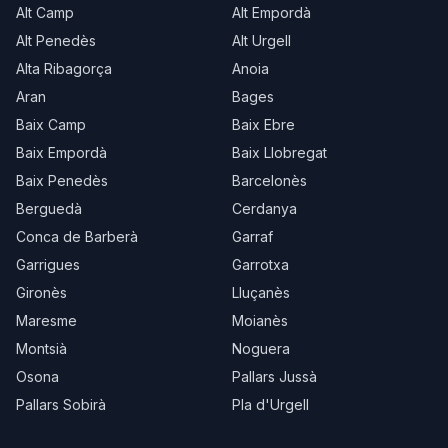
Alt Camp
Alt Empordà
Alt Penedès
Alt Urgell
Alta Ribagorça
Anoia
Aran
Bages
Baix Camp
Baix Ebre
Baix Empordà
Baix Llobregat
Baix Penedès
Barcelonès
Berguedà
Cerdanya
Conca de Barberà
Garraf
Garrigues
Garrotxa
Gironès
Lluçanès
Maresme
Moianès
Montsià
Noguera
Osona
Pallars Jussà
Pallars Sobirà
Pla d'Urgell