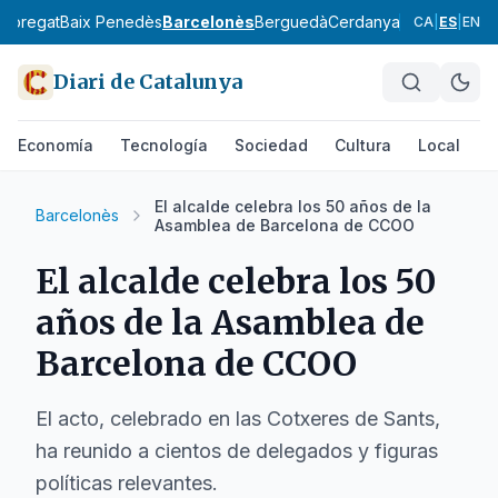
lobregat
Baix Penedès
Barcelonès
Berguedà
Cerdanya
Conca de Ba
CA
|
ES
|
EN
Diari de Catalunya
Economía
Tecnología
Sociedad
Cultura
Local
D
El alcalde celebra los 50 años de la
Barcelonès
Asamblea de Barcelona de CCOO
El alcalde celebra los 50
años de la Asamblea de
Barcelona de CCOO
El acto, celebrado en las Cotxeres de Sants,
ha reunido a cientos de delegados y figuras
políticas relevantes.