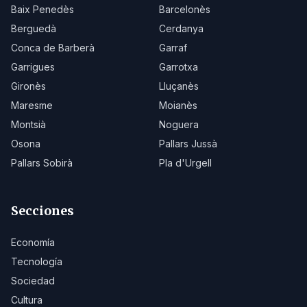
Baix Penedès
Barcelonès
Berguedà
Cerdanya
Conca de Barberà
Garraf
Garrigues
Garrotxa
Gironès
Lluçanès
Maresme
Moianès
Montsià
Noguera
Osona
Pallars Jussà
Pallars Sobirà
Pla d'Urgell
Secciones
Economía
Tecnología
Sociedad
Cultura