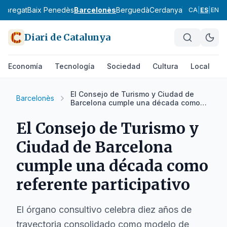
lobregat
Baix Penedès
Barcelonès
Berguedà
Cerdanya
Conca de Ba
CA
|
ES
|
EN
Diari de Catalunya
Economía
Tecnología
Sociedad
Cultura
Local
D
El Consejo de Turismo y Ciudad de
Barcelonès
Barcelona cumple una década como
referente participativo
El Consejo de Turismo y
Ciudad de Barcelona
cumple una década como
referente participativo
El órgano consultivo celebra diez años de
trayectoria consolidado como modelo de