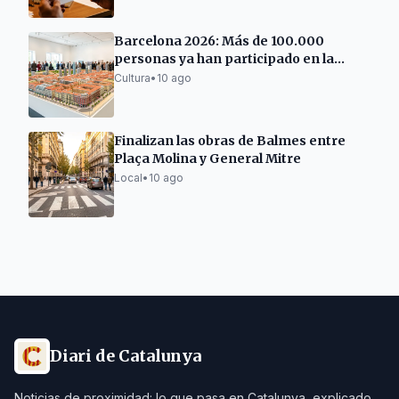
Barcelona 2026: Más de 100.000
personas ya han participado en la
Capital Mundial de la Arquitectura
Cultura
•
10 ago
Finalizan las obras de Balmes entre
Plaça Molina y General Mitre
Local
•
10 ago
Diari de Catalunya
Noticias de proximidad: lo que pasa en Catalunya, explicado