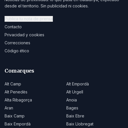
desde el territorio. Sin publicidad ni cookies.
Publica tu nota de prensa
Contacto
Privacidad y cookies
Correcciones
Código ético
Comarques
Alt Camp
Alt Empordà
Alt Penedès
Alt Urgell
Alta Ribagorça
Anoia
Aran
Bages
Baix Camp
Baix Ebre
Baix Empordà
Baix Llobregat