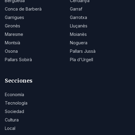
Berguedà
Cerdanya
Conca de Barberà
Garraf
Garrigues
Garrotxa
Gironès
Lluçanès
Maresme
Moianès
Montsià
Noguera
Osona
Pallars Jussà
Pallars Sobirà
Pla d'Urgell
Secciones
Economía
Tecnología
Sociedad
Cultura
Local