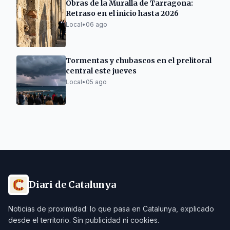
Obras de la Muralla de Tarragona:
Retraso en el inicio hasta 2026
Local
•
06 ago
Tormentas y chubascos en el prelitoral
central este jueves
Local
•
05 ago
Diari de Catalunya
Noticias de proximidad: lo que pasa en Catalunya, explicado
desde el territorio. Sin publicidad ni cookies.