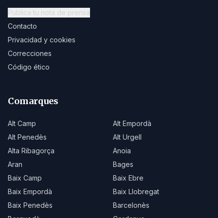
Publica tu nota de prensa
Contacto
Privacidad y cookies
Correcciones
Código ético
Comarques
Alt Camp
Alt Empordà
Alt Penedès
Alt Urgell
Alta Ribagorça
Anoia
Aran
Bages
Baix Camp
Baix Ebre
Baix Empordà
Baix Llobregat
Baix Penedès
Barcelonès