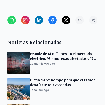
Noticias Relacionadas
Fraude de 61 millones en el mercado
eléctrico: 93 empresas afectadas y 17
acusados
Economía
•
06 ago
Platja d'Aro: tiempo para que el Estado
desafecte 850 viviendas
Local
•
06 ago