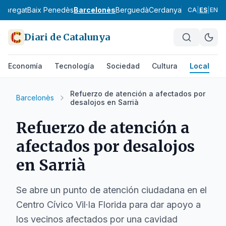
lobregat
Baix Penedès
Barcelonès
Berguedà
Cerdanya
Conca de Ba
CA
|
ES
|
EN
Diari de Catalunya
Economía
Tecnología
Sociedad
Cultura
Local
D
Refuerzo de atención a afectados por
Barcelonès
desalojos en Sarrià
Refuerzo de atención a
afectados por desalojos
en Sarrià
Se abre un punto de atención ciudadana en el
Centro Cívico Vil·la Florida para dar apoyo a
los vecinos afectados por una cavidad