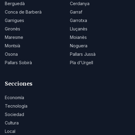
Berguedà
Cerdanya
Conca de Barberà
Garraf
Garrigues
Garrotxa
Gironès
Lluçanès
Maresme
Moianès
Montsià
Noguera
Osona
Pallars Jussà
Pallars Sobirà
Pla d'Urgell
Secciones
Economía
Tecnología
Sociedad
Cultura
Local