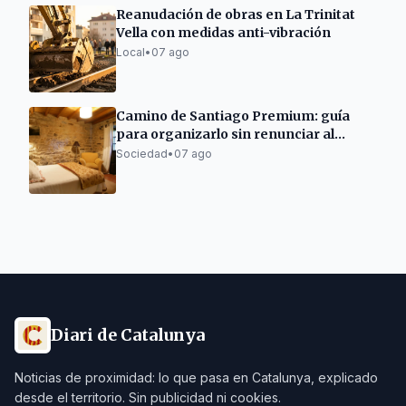
Reanudación de obras en La Trinitat
Vella con medidas anti-vibración
Local
•
07 ago
Camino de Santiago Premium: guía
para organizarlo sin renunciar al
descanso
Sociedad
•
07 ago
Diari de Catalunya
Noticias de proximidad: lo que pasa en Catalunya, explicado
desde el territorio. Sin publicidad ni cookies.