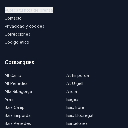
Publica tu nota de prensa
Contacto
Privacidad y cookies
Correcciones
Código ético
Comarques
Alt Camp
Alt Empordà
Alt Penedès
Alt Urgell
Alta Ribagorça
Anoia
Aran
Bages
Baix Camp
Baix Ebre
Baix Empordà
Baix Llobregat
Baix Penedès
Barcelonès