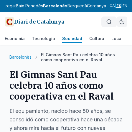
lobregat
Baix Penedès
Barcelonès
Berguedà
Cerdanya
Conca de Ba
CA
|
ES
|
EN
Diari de Catalunya
Economía
Tecnología
Sociedad
Cultura
Local
D
El Gimnas Sant Pau celebra 10 años
Barcelonès
como cooperativa en el Raval
El Gimnas Sant Pau
celebra 10 años como
cooperativa en el Raval
El equipamiento, nacido hace 80 años, se
consolidó como cooperativa hace una década
y ahora mira hacia el futuro con nuevas