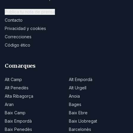
Publica tu nota de prensa
Contacto
Privacidad y cookies
Correcciones
Código ético
Comarques
Alt Camp
Alt Empordà
Alt Penedès
Alt Urgell
Alta Ribagorça
Anoia
Aran
Bages
Baix Camp
Baix Ebre
Baix Empordà
Baix Llobregat
Baix Penedès
Barcelonès