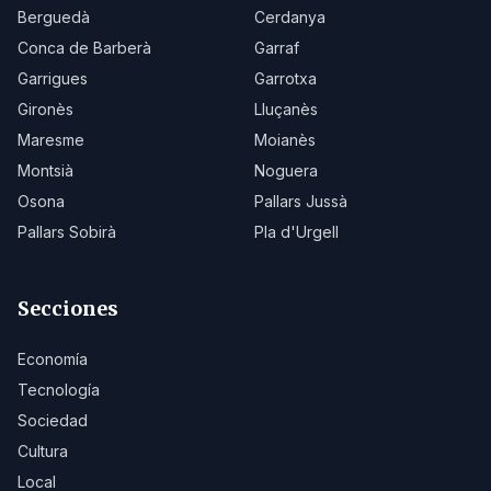
Berguedà
Cerdanya
Conca de Barberà
Garraf
Garrigues
Garrotxa
Gironès
Lluçanès
Maresme
Moianès
Montsià
Noguera
Osona
Pallars Jussà
Pallars Sobirà
Pla d'Urgell
Secciones
Economía
Tecnología
Sociedad
Cultura
Local