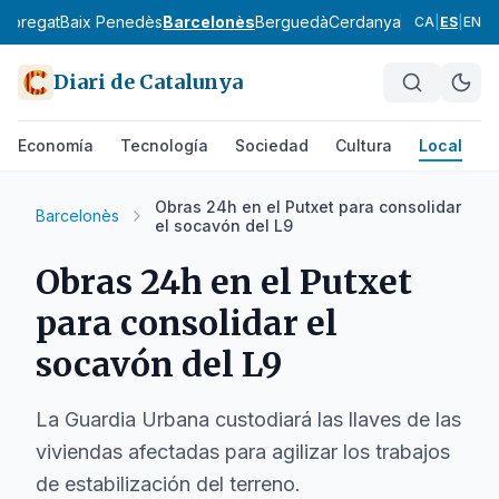
lobregat
Baix Penedès
Barcelonès
Berguedà
Cerdanya
Conca de Ba
CA
|
ES
|
EN
Diari de Catalunya
Economía
Tecnología
Sociedad
Cultura
Local
D
Obras 24h en el Putxet para consolidar
Barcelonès
el socavón del L9
Obras 24h en el Putxet
para consolidar el
socavón del L9
La Guardia Urbana custodiará las llaves de las
viviendas afectadas para agilizar los trabajos
de estabilización del terreno.