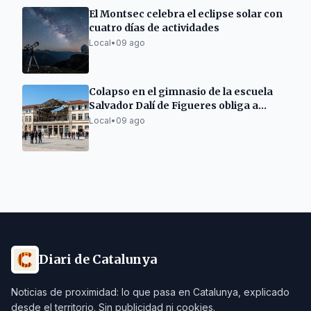
El Montsec celebra el eclipse solar con
cuatro días de actividades
Local
•
09 ago
Colapso en el gimnasio de la escuela
Salvador Dalí de Figueres obliga a
trasladar alumnos
Local
•
09 ago
Diari de Catalunya
Noticias de proximidad: lo que pasa en Catalunya, explicado
desde el territorio. Sin publicidad ni cookies.