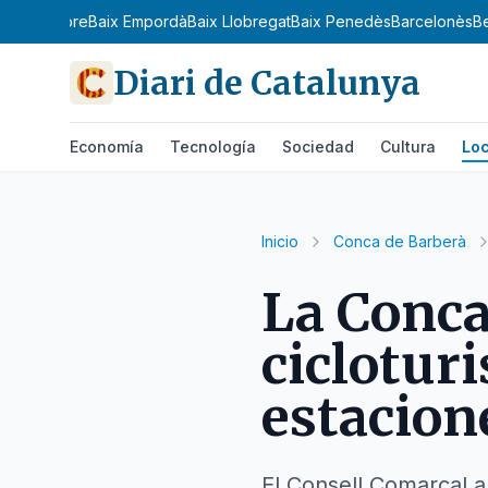
amp
Baix Ebre
Baix Empordà
Baix Llobregat
Baix Penedès
Barcelonès
B
Diari de Catalunya
Economía
Tecnología
Sociedad
Cultura
Loc
Inicio
Conca de Barberà
La Conca
ciclotur
estacion
El Consell Comarcal a