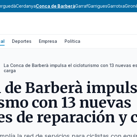
erguedà
Cerdanya
Conca de Barberà
Garraf
Garrigues
Garrotxa
Giron
al
Deportes
Empresa
Política
La Conca de Barberà impulsa el cicloturismo con 13 nuevas e
carga
 de Barberà impuls
ismo con 13 nuevas
es de reparación y 
mplía la red de servicios para ciclistas con equ