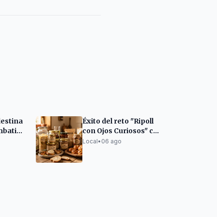
destina
Éxito del reto "Ripoll
mbatir
con Ojos Curiosos" con
 en
cientos de
Local
•
06 ago
participantes