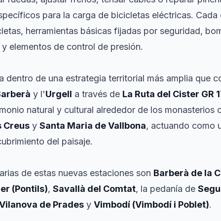
pecíficos para la carga de bicicletas eléctricas. Cada
cletas, herramientas básicas fijadas por seguridad, bo
 y elementos de control de presión.
 dentro de una estrategia territorial más amplia que 
Barberà
y l'
Urgell
a través de
La Ruta del Cister GR 
rimonio natural y cultural alrededor de los monasterios
s Creus
y
Santa Maria de Vallbona
, actuando como u
ubrimiento del paisaje.
arias de estas nuevas estaciones son
Barberà de la 
r (Pontils)
,
Savallà del Comtat
, la pedanía de
Segu
Vilanova de Prades
y
Vimbodí (Vimbodí i Poblet)
.