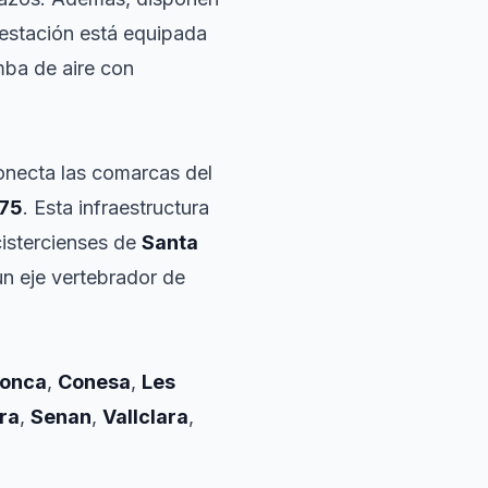
 estación está equipada
mba de aire con
conecta las comarcas del
175
. Esta infraestructura
 cistercienses de
Santa
n eje vertebrador de
Conca
,
Conesa
,
Les
ra
,
Senan
,
Vallclara
,