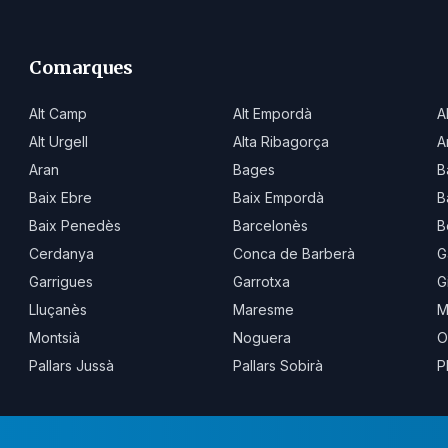
Comarques
Alt Camp
Alt Empordà
A
Alt Urgell
Alta Ribagorça
A
Aran
Bages
B
Baix Ebre
Baix Empordà
B
Baix Penedès
Barcelonès
B
Cerdanya
Conca de Barberà
G
Garrigues
Garrotxa
G
Lluçanès
Maresme
M
Montsià
Noguera
O
Pallars Jussà
Pallars Sobirà
P