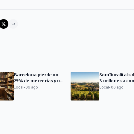
Barcelona pierde un
SomRuralitats 
25% de mercerías y un
3 millones a co
30% de zapaterías
la despoblación
Local
•
06 ago
Local
•
06 ago
desde 2016
Terres de l'Ebre