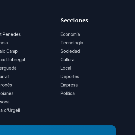
Secciones
lt Penedès
Economía
noia
Tecnología
aix Camp
Sociedad
aix Llobregat
Cultura
erguedà
Local
arraf
Deportes
ironès
Empresa
oianès
Política
sona
la d'Urgell