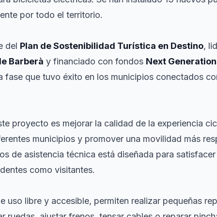
nte por todo el territorio.
te del
Plan de Sostenibilidad Turística en Destino
, l
de Barberà
y financiado con fondos
Next Generation
 fase que tuvo éxito en los municipios conectados con
ste proyecto es mejorar la calidad de la experiencia cicl
iferentes municipios y promover una movilidad más re
os de asistencia técnica está diseñada para satisface
sidentes como visitantes.
e uso libre y accesible, permiten realizar pequeñas re
r ruedas, ajustar frenos, tensar cables o reparar pin