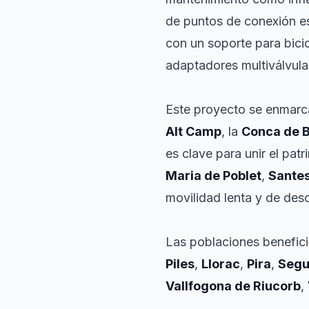
de puntos de conexión es
con un soporte para bici
adaptadores multiválvula
Este proyecto se enmarca
Alt Camp
, la
Conca de 
es clave para unir el pat
Maria de Poblet
,
Sante
movilidad lenta y de desc
Las poblaciones benefici
Piles
,
Llorac
,
Pira
,
Segue
Vallfogona de Riucorb
,