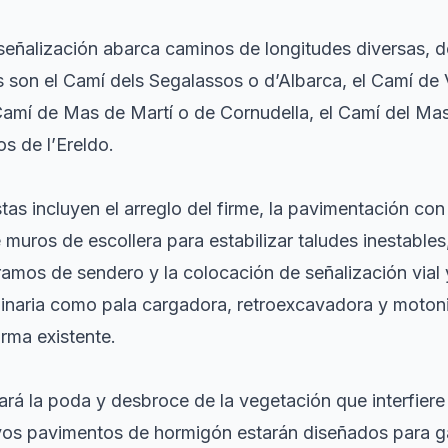
 señalización abarca caminos de longitudes diversas, 
s son el Camí dels Segalassos o d’Albarca, el Camí de V
 Camí de Mas de Martí o de Cornudella, el Camí del Ma
os de l’Ereldo.
stas incluyen el arreglo del firme, la pavimentación c
 muros de escollera para estabilizar taludes inestables,
amos de sendero y la colocación de señalización vial y
quinaria como pala cargadora, retroexcavadora y moton
orma existente.
zará la poda y desbroce de la vegetación que interfier
vos pavimentos de hormigón estarán diseñados para ga