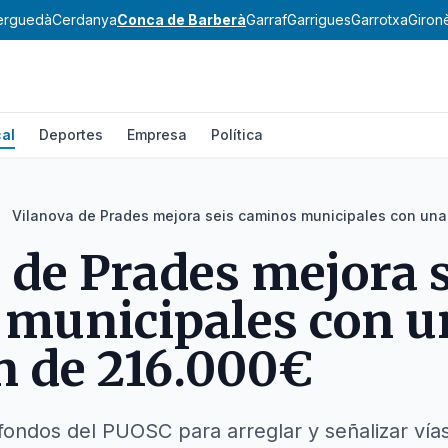
erguedà
Cerdanya
Conca de Barberà
Garraf
Garrigues
Garrotxa
Giron
al
Deportes
Empresa
Política
Vilanova de Prades mejora seis caminos municipales con una
 de Prades mejora 
 municipales con u
n de 216.000€
 fondos del PUOSC para arreglar y señalizar vías