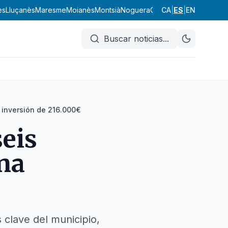
ès
Lluçanès
Maresme
Moianès
Montsià
Noguera
Osona
CA
|
Pallars Jussà
ES
|
EN
Pal
Buscar noticias
...
 inversión de 216.000€
seis
na
 clave del municipio,