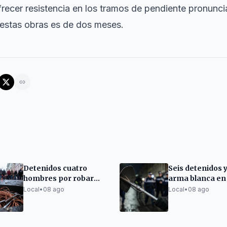
frecer resistencia en los tramos de pendiente pronunci
 estas obras es de dos meses.
Detenidos cuatro
Seis detenidos 
hombres por robar
arma blanca en
cableado de cobre en
macro redada po
Local
•
08 ago
Local
•
08 ago
Poblenou
en Barcelona