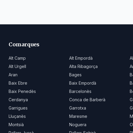
Comarques
Alt Camp
Alt Empordà
A
Alt Urgell
Alta Ribagorça
A
Aran
Bages
B
Baix Ebre
Baix Empordà
B
Baix Penedès
Barcelonès
B
Cerdanya
Conca de Barberà
G
Garrigues
Garrotxa
G
Lluçanès
Maresme
M
Montsià
Noguera
O
Pallars Jussà
Pallars Sobirà
P