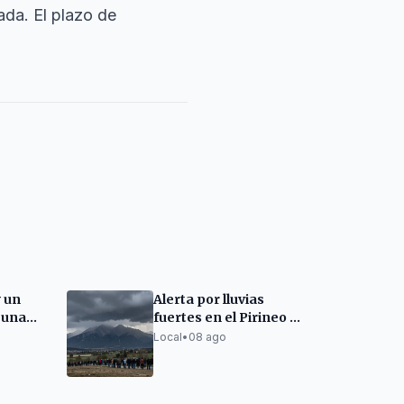
ada. El plazo de
y un
Alerta por lluvias
 una
fuertes en el Pirineo y
licial
Prepirineo
Local
•
08 ago