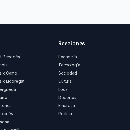
Secciones
lt Penedès
Economía
noia
Tecnología
aix Camp
Sociedad
aix Llobregat
Cultura
erguedà
Local
arraf
Deportes
ironès
Empresa
oianès
Política
sona
la d'Urgell