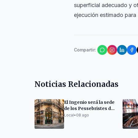
superficial adecuado y o
ejecución estimado para
Compartir
:
Noticias Relacionadas
El Ingenio será la sede
de los Pessebristes de
Barcelona
Local
•
08 ago