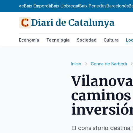
amp
Baix Ebre
Baix Empordà
Baix Llobregat
Baix Penedès
Barcelonès
B
Diari de Catalunya
Economía
Tecnología
Sociedad
Cultura
Loc
Inicio
Conca de Barberà
Vilanova
caminos
inversió
El consistorio destina