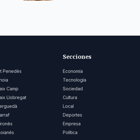
Secciones
lt Penedès
Economía
noia
Tecnología
aix Camp
Sociedad
aix Llobregat
Cultura
erguedà
Local
arraf
Deportes
ironès
Empresa
oianès
Política