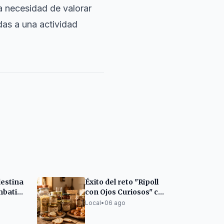
a necesidad de valorar
das a una actividad
destina
Éxito del reto "Ripoll
mbatir
con Ojos Curiosos" con
 en
cientos de
Local
•
06 ago
participantes