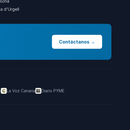
sona
la d'Urgell
Contáctanos
→
o
La Voz Canaria
Diario PYME