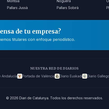
Montsià
Noguera
O
Pallars Jussà
Pallars Sobirà
P
rensa de tu empresa?
mos titulares con enfoque periodístico.
NUESTRA RED DE DIARIOS
 Andalucía
Portada de València
Diario Euskadi
Diario Galleg
©
2026
Diari de Catalunya
.
Todos los derechos reservados.