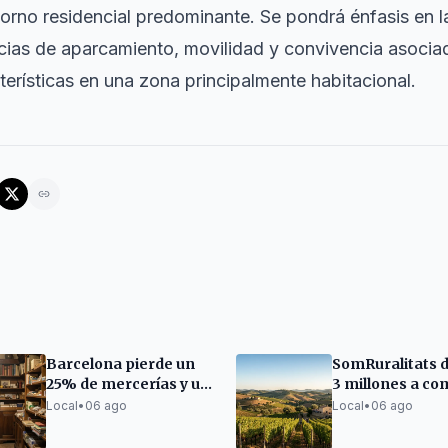
torno residencial predominante. Se pondrá énfasis en l
cias de aparcamiento, movilidad y convivencia asocia
terísticas en una zona principalmente habitacional.
Barcelona pierde un
SomRuralitats 
25% de mercerías y un
3 millones a co
30% de zapaterías
la despoblación
Local
•
06 ago
Local
•
06 ago
desde 2016
Terres de l'Ebre