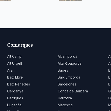
Comarques
Alt Camp
Alt Empordà
A
Alt Urgell
Alta Ribagorça
A
Aran
Bages
B
Baix Ebre
Baix Empordà
B
Baix Penedès
Barcelonès
B
Cerdanya
Conca de Barberà
G
Garrigues
Garrotxa
G
Lluçanès
Maresme
M