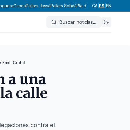
oguera
Osona
Pallars Jussà
Pallars Sobirà
Pla d'Urgell
CA
|
Pla de l'Estany
ES
|
EN
P
Buscar noticias
...
 Emili Grahit
n a una
la calle
legaciones contra el