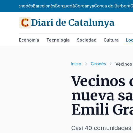
gat
Baix Penedès
Barcelonès
Berguedà
Cerdanya
Conca de Barberà
G
Diari de Catalunya
Economía
Tecnología
Sociedad
Cultura
Loc
Inicio
Gironès
Vecinos 
Vecinos 
nueva sal
Emili Gr
Casi 40 comunidades 