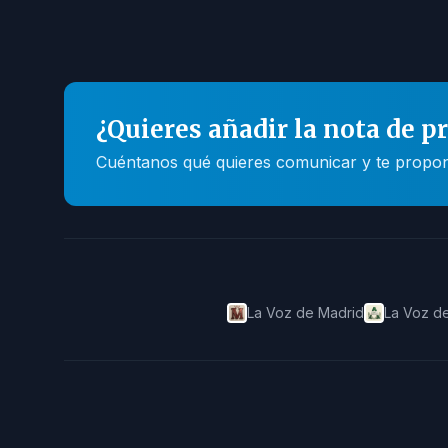
¿Quieres añadir la nota de p
Cuéntanos qué quieres comunicar y te propone
La Voz de Madrid
La Voz de