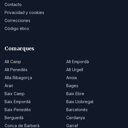
Contacto
Privacidad y cookies
Correcciones
Código ético
Comarques
Alt Camp
Alt Empordà
Alt Penedès
Alt Urgell
Alta Ribagorça
Anoia
Aran
Bages
Baix Camp
Baix Ebre
Baix Empordà
Baix Llobregat
Baix Penedès
Barcelonès
Berguedà
Cerdanya
Conca de Barberà
Garraf