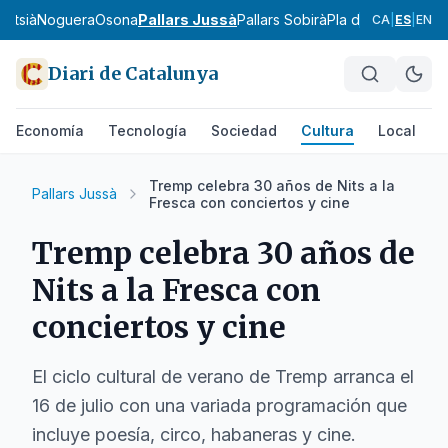
ontsià
Noguera
Osona
Pallars Jussà
Pallars Sobirà
Pla d'Urgell
Pla de
CA
|
ES
|
EN
Diari de Catalunya
Economía
Tecnología
Sociedad
Cultura
Local
D
Tremp celebra 30 años de Nits a la
Pallars Jussà
Fresca con conciertos y cine
Tremp celebra 30 años de
Nits a la Fresca con
conciertos y cine
El ciclo cultural de verano de Tremp arranca el
16 de julio con una variada programación que
incluye poesía, circo, habaneras y cine.