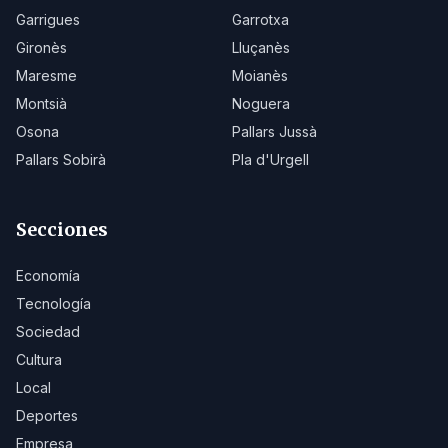
Garrigues
Garrotxa
Gironès
Lluçanès
Maresme
Moianès
Montsià
Noguera
Osona
Pallars Jussà
Pallars Sobirà
Pla d'Urgell
Secciones
Economía
Tecnología
Sociedad
Cultura
Local
Deportes
Empresa