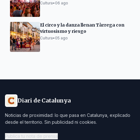
Cultura
•
06 ago
El circo y la danza llenan Tàrrega con
virtuosismo y riesgo
Cultura
•
05 ago
Diari de Catalunya
Noticias de proximidad: lo que pasa en Catalunya, explicado
desde el territorio. Sin publicidad ni cookies.
Publica tu nota de prensa