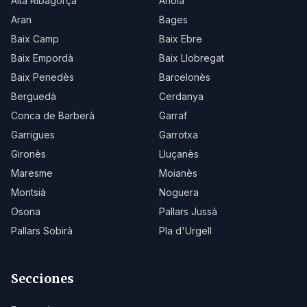
Alta Ribagorça
Anoia
Aran
Bages
Baix Camp
Baix Ebre
Baix Empordà
Baix Llobregat
Baix Penedès
Barcelonès
Berguedà
Cerdanya
Conca de Barberà
Garraf
Garrigues
Garrotxa
Gironès
Lluçanès
Maresme
Moianès
Montsià
Noguera
Osona
Pallars Jussà
Pallars Sobirà
Pla d'Urgell
Secciones