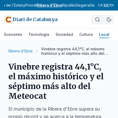
Pla de l'Estany
Priorat
Ribera d'Ebre
Ripollès
Segarra
Segrià
Selva
Sol
CA
|
ES
|
EN
Diari de Catalunya
Economía
Tecnología
Sociedad
Cultura
Local
D
Vinebre registra 44,1°C, el máximo
Ribera d'Ebre
histórico y el séptimo más alto del
Meteocat
Vinebre registra 44,1°C,
el máximo histórico y el
séptimo más alto del
Meteocat
El municipio de la Ribera d'Ebre supera su
propio récord y se acerca a la temperatura