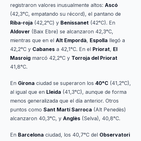
registraron valores inusualmente altos:
Ascó
(42,3°C, empatando su récord), el pantano de
Riba-roja
(42,2°C) y
Benissanet
(42°C). En
Aldover
(Baix Ebre) se alcanzaron 42,3°C,
mientras que en el
Alt Empordà
,
Espolla
llegó a
42,2°C y
Cabanes
a 42,1°C. En el
Priorat
,
El
Masroig
marcó 42,2°C y
Torroja del Priorat
41,8°C.
En
Girona
ciudad se superaron los
40°C
(41,2°C),
al igual que en
Lleida
(41,3°C), aunque de forma
menos generalizada que el día anterior. Otros
puntos como
Sant Martí Sarroca
(Alt Penedès)
alcanzaron 40,3°C, y
Anglès
(Selva), 40,8°C.
En
Barcelona
ciudad, los 40,7°C del
Observatori