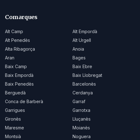
Comarques
Alt Camp
Alt Empordà
Alt Penedès
Alt Urgell
Alta Ribagorça
Anoia
Aran
Bages
Baix Camp
Baix Ebre
Baix Empordà
Baix Llobregat
Baix Penedès
Barcelonès
Berguedà
Cerdanya
Conca de Barberà
Garraf
Garrigues
Garrotxa
Gironès
Lluçanès
Maresme
Moianès
Montsià
Noguera