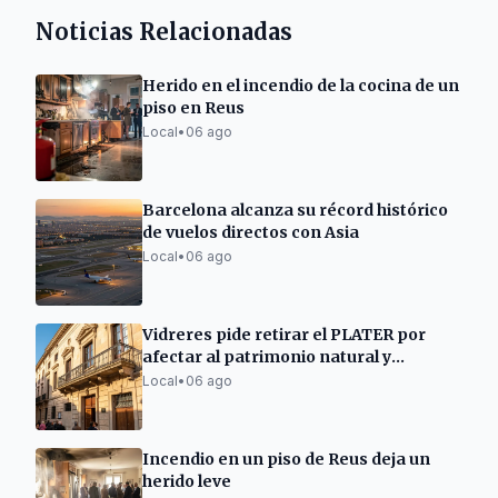
Noticias Relacionadas
Herido en el incendio de la cocina de un
piso en Reus
Local
•
06 ago
Barcelona alcanza su récord histórico
de vuelos directos con Asia
Local
•
06 ago
Vidreres pide retirar el PLATER por
afectar al patrimonio natural y
urbanístico
Local
•
06 ago
Incendio en un piso de Reus deja un
herido leve