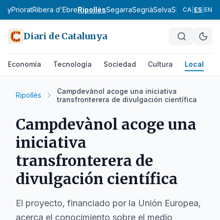
tany
Priorat
Ribera d'Ebre
Ripollès
Segarra
Segrià
Selva
Solsonès
Tarr
CA
|
ES
|
EN
Diari de Catalunya
Economía
Tecnología
Sociedad
Cultura
Local
D
Campdevànol acoge una iniciativa
Ripollès
transfronterera de divulgación científica
Campdevànol acoge una
iniciativa
transfronterera de
divulgación científica
El proyecto, financiado por la Unión Europea,
acerca el conocimiento sobre el medio