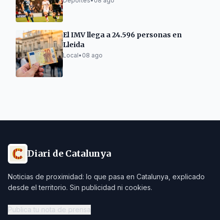
Deportes
•
08 ago
El IMV llega a 24.596 personas en
Lleida
Local
•
08 ago
Diari de Catalunya
Noticias de proximidad: lo que pasa en Catalunya, explicado
desde el territorio. Sin publicidad ni cookies.
Publica tu nota de prensa