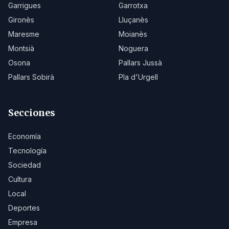
Garrigues
Garrotxa
Gironès
Lluçanès
Maresme
Moianès
Montsià
Noguera
Osona
Pallars Jussà
Pallars Sobirà
Pla d'Urgell
Secciones
Economía
Tecnología
Sociedad
Cultura
Local
Deportes
Empresa