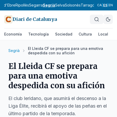
ra d'Ebre
Ripollès
Segarra
Segrià
Selva
Solsonès
Tarragonès
Terra Alt
CA
|
ES
|
EN
Diari de Catalunya
Economía
Tecnología
Sociedad
Cultura
Local
D
El Lleida CF se prepara para una emotiva
Segrià
despedida con su afición
El Lleida CF se prepara
para una emotiva
despedida con su afición
El club leridano, que asumirá el descenso a la
Liga Élite, recibirá el apoyo de las peñas en el
último partido de la temporada.