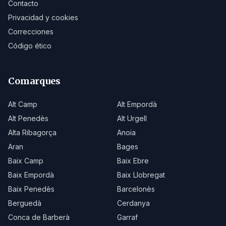
Contacto
Privacidad y cookies
Correcciones
Código ético
Comarques
Alt Camp
Alt Empordà
Alt Penedès
Alt Urgell
Alta Ribagorça
Anoia
Aran
Bages
Baix Camp
Baix Ebre
Baix Empordà
Baix Llobregat
Baix Penedès
Barcelonès
Berguedà
Cerdanya
Conca de Barberà
Garraf