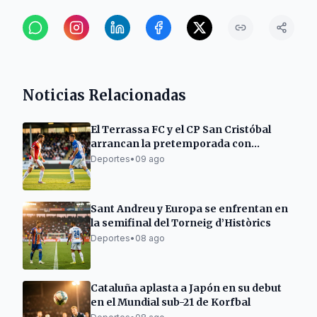
Noticias Relacionadas
El Terrassa FC y el CP San Cristóbal
arrancan la pretemporada con
victorias y empates
Deportes
•
09 ago
Sant Andreu y Europa se enfrentan en
la semifinal del Torneig d’Històrics
Deportes
•
08 ago
Cataluña aplasta a Japón en su debut
en el Mundial sub-21 de Korfbal