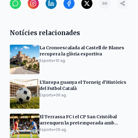
Notícies relacionades
La Cronoescalada al Castell de Blanes
recupera la glòria esportiva
Esports
•
10 ag.
L'Europa guanya el Torneig d'Històrics
del Futbol Català
Esports
•
09 ag.
El Terrassa FC i el CP San Cristóbal
arrenquen la pretemporada amb
victòries i empats
Esports
•
09 ag.