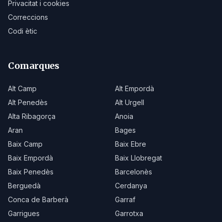
Privacitat i cookies
Correccions
Codi ètic
Comarques
Alt Camp
Alt Empordà
Alt Penedès
Alt Urgell
Alta Ribagorça
Anoia
Aran
Bages
Baix Camp
Baix Ebre
Baix Empordà
Baix Llobregat
Baix Penedès
Barcelonès
Berguedà
Cerdanya
Conca de Barberà
Garraf
Garrigues
Garrotxa