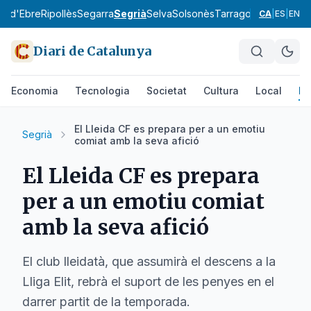
ra d'Ebre
Ripollès
Segarra
Segrià
Selva
Solsonès
Tarragonès
Terra Alt
CA
|
ES
|
EN
Diari de Catalunya
Economia
Tecnologia
Societat
Cultura
Local
Es
El Lleida CF es prepara per a un emotiu
Segrià
comiat amb la seva afició
El Lleida CF es prepara
per a un emotiu comiat
amb la seva afició
El club lleidatà, que assumirà el descens a la
Lliga Elit, rebrà el suport de les penyes en el
darrer partit de la temporada.