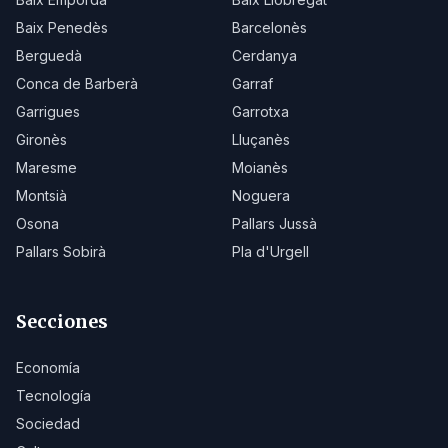
Baix Penedès
Barcelonès
Berguedà
Cerdanya
Conca de Barberà
Garraf
Garrigues
Garrotxa
Gironès
Lluçanès
Maresme
Moianès
Montsià
Noguera
Osona
Pallars Jussà
Pallars Sobirà
Pla d'Urgell
Secciones
Economía
Tecnología
Sociedad