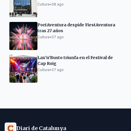
Tarragona
Cultura
•
08 ago
PortAventura despide FiestAventura
tras 27 años
Cultura
•
07 ago
Lax'n'Busto triunfa en el Festival de
Cap Roig
Cultura
•
07 ago
Diari de Catalunya