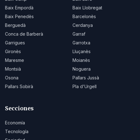
Baix Empordà
Baix Llobregat
Baix Penedès
Barcelonès
Berguedà
Cerdanya
Conca de Barberà
Garraf
Garrigues
Garrotxa
Gironès
Lluçanès
Maresme
Moianès
Montsià
Noguera
Osona
Pallars Jussà
Pallars Sobirà
Pla d'Urgell
Secciones
Economía
Tecnología