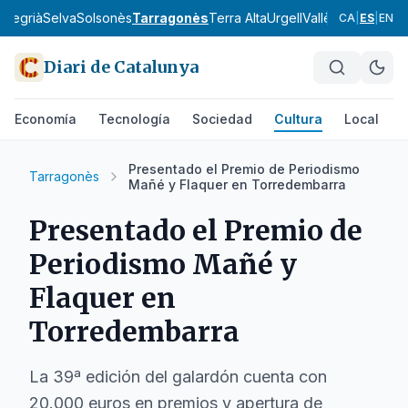
a
Segrià
Selva
Solsonès
Tarragonès
Terra Alta
Urgell
Vallès Occidental
CA
|
ES
|
EN
Diari de Catalunya
Economía
Tecnología
Sociedad
Cultura
Local
D
Presentado el Premio de Periodismo
Tarragonès
Mañé y Flaquer en Torredembarra
Presentado el Premio de
Periodismo Mañé y
Flaquer en
Torredembarra
La 39ª edición del galardón cuenta con
20.000 euros en premios y apertura de