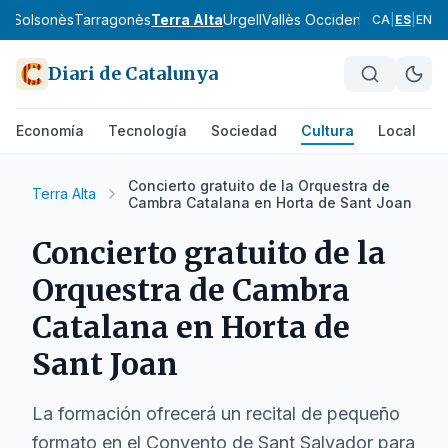
va
Solsonès
Tarragonès
Terra Alta
Urgell
Vallès Occidental
Vallès Orie
CA
|
ES
|
EN
Diari de Catalunya
Economía
Tecnología
Sociedad
Cultura
Local
D
Concierto gratuito de la Orquestra de
Terra Alta
Cambra Catalana en Horta de Sant Joan
Concierto gratuito de la
Orquestra de Cambra
Catalana en Horta de
Sant Joan
La formación ofrecerá un recital de pequeño
formato en el Convento de Sant Salvador para