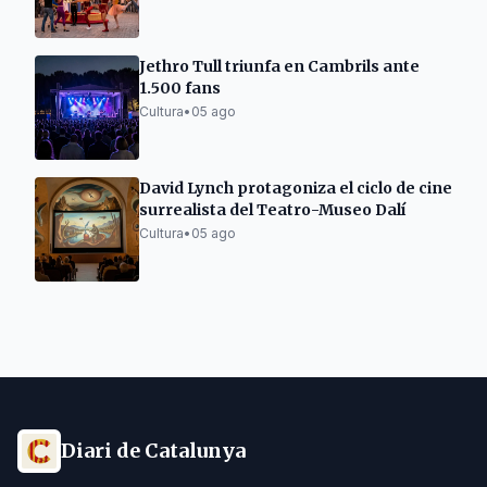
Jethro Tull triunfa en Cambrils ante
1.500 fans
Cultura
•
05 ago
David Lynch protagoniza el ciclo de cine
surrealista del Teatro-Museo Dalí
Cultura
•
05 ago
Diari de Catalunya