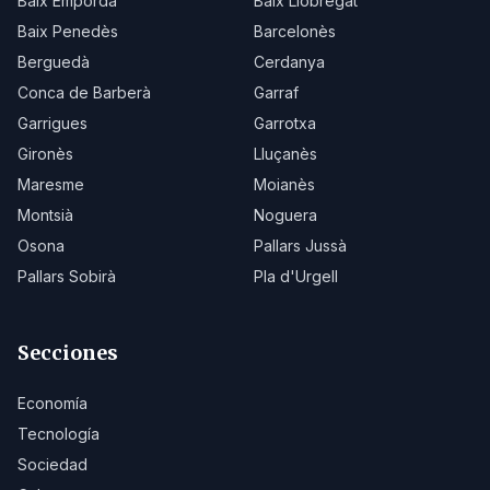
Baix Empordà
Baix Llobregat
Baix Penedès
Barcelonès
Berguedà
Cerdanya
Conca de Barberà
Garraf
Garrigues
Garrotxa
Gironès
Lluçanès
Maresme
Moianès
Montsià
Noguera
Osona
Pallars Jussà
Pallars Sobirà
Pla d'Urgell
Secciones
Economía
Tecnología
Sociedad