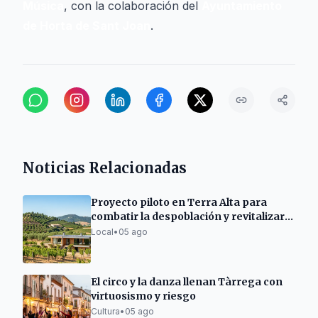
Música
, con la colaboración del
Ayuntamiento
de Horta de Sant Joan
.
Noticias Relacionadas
Proyecto piloto en Terra Alta para
combatir la despoblación y revitalizar
el mundo rural
Local
•
05 ago
El circo y la danza llenan Tàrrega con
virtuosismo y riesgo
Cultura
•
05 ago