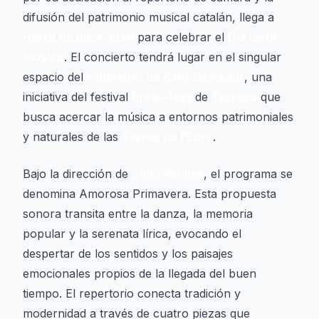
difusión del patrimonio musical catalán, llega a
Horta de Sant Joan
para celebrar el
Día de la
Música
. El concierto tendrá lugar en el singular
espacio del
Convento de Sant Salvador
, una
iniciativa del festival
Proto-fest
de
Tortosa
que
busca acercar la música a entornos patrimoniales
y naturales de las
Terres de l’Ebre
.
Bajo la dirección de
Joan Pàmies
, el programa se
denomina
Amorosa Primavera
. Esta propuesta
sonora transita entre la danza, la memoria
popular y la serenata lírica, evocando el
despertar de los sentidos y los paisajes
emocionales propios de la llegada del buen
tiempo. El repertorio conecta tradición y
modernidad a través de cuatro piezas que