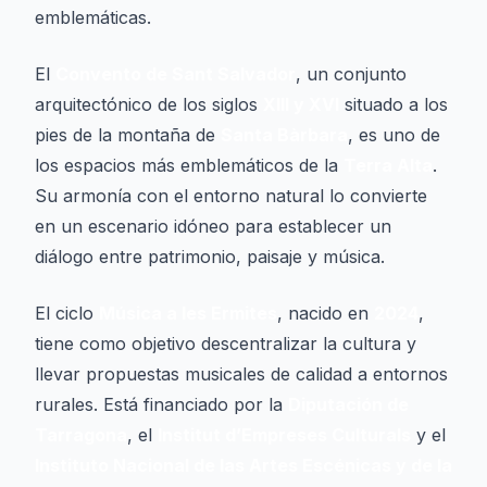
emblemáticas.
El
Convento de Sant Salvador
, un conjunto
arquitectónico de los siglos
XIII y XVI
situado a los
pies de la montaña de
Santa Bàrbara
, es uno de
los espacios más emblemáticos de la
Terra Alta
.
Su armonía con el entorno natural lo convierte
en un escenario idóneo para establecer un
diálogo entre patrimonio, paisaje y música.
El ciclo
Música a les Ermites
, nacido en
2024
,
tiene como objetivo descentralizar la cultura y
llevar propuestas musicales de calidad a entornos
rurales. Está financiado por la
Diputación de
Tarragona
, el
Institut d’Empreses Culturals
y el
Instituto Nacional de las Artes Escénicas y de la