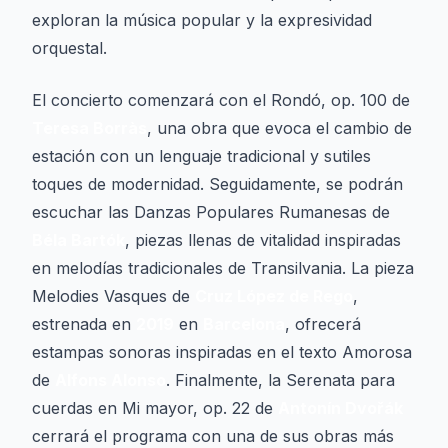
exploran la música popular y la expresividad
orquestal.
El concierto comenzará con el
Rondó, op. 100
de
Teresa Borràs
, una obra que evoca el cambio de
estación con un lenguaje tradicional y sutiles
toques de modernidad. Seguidamente, se podrán
escuchar las
Danzas Populares Rumanesas
de
Béla Bartók
, piezas llenas de vitalidad inspiradas
en melodías tradicionales de Transilvania. La pieza
Melodies Vasques
de
Cruz López de Rego
,
estrenada en
2019
en
Barcelona
, ofrecerá
estampas sonoras inspiradas en el texto
Amorosa
de
Alfons Alonso
. Finalmente, la
Serenata para
cuerdas en Mi mayor, op. 22
de
Antonín Dvořák
cerrará el programa con una de sus obras más