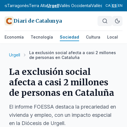
onès
Tarragonès
Terra Alta
Urgell
Vallès Occidental
Vallès Oriental
Alt 
CA
|
ES
|
EN
Diari de Catalunya
Economía
Tecnología
Sociedad
Cultura
Local
D
La exclusión social afecta a casi 2 millones
Urgell
de personas en Cataluña
La exclusión social
afecta a casi 2 millones
de personas en Cataluña
El informe FOESSA destaca la precariedad en
vivienda y empleo, con un impacto especial
en la Diócesis de Urgell.