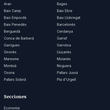
Aran
Bages
Baix Camp
Baix Ebre
Baix Empordà
Baix Llobregat
Baix Penedès
Barcelonès
Berguedà
Cerdanya
Conca de Barberà
Garraf
Garrigues
Garrotxa
Gironès
Lluçanès
Maresme
Moianès
Montsià
Noguera
Osona
Pallars Jussà
Pallars Sobirà
Pla d'Urgell
Secciones
Economía