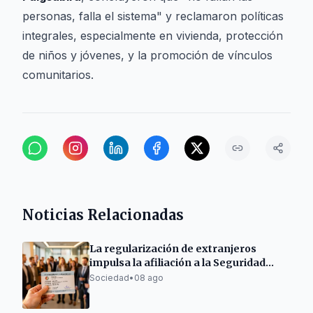
personas, falla el sistema" y reclamaron políticas
integrales, especialmente en vivienda, protección
de niños y jóvenes, y la promoción de vínculos
comunitarios.
Noticias Relacionadas
La regularización de extranjeros
impulsa la afiliación a la Seguridad
Social en el Berguedà
Sociedad
•
08 ago