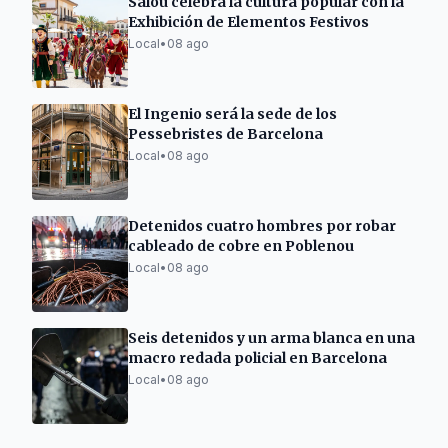
Salou celebra la cultura popular con la
Exhibición de Elementos Festivos
Local
•
08 ago
El Ingenio será la sede de los
Pessebristes de Barcelona
Local
•
08 ago
Detenidos cuatro hombres por robar
cableado de cobre en Poblenou
Local
•
08 ago
Seis detenidos y un arma blanca en una
macro redada policial en Barcelona
Local
•
08 ago