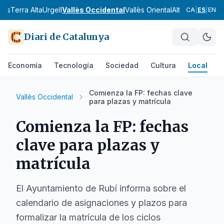
nès
Terra Alta
Urgell
Vallès Occidental
Vallès Oriental
Alt Camp
Alt Em
CA
|
ES
|
EN
Diari de Catalunya
Economía
Tecnología
Sociedad
Cultura
Local
D
Comienza la FP: fechas clave
Vallès Occidental
para plazas y matrícula
Comienza la FP: fechas
clave para plazas y
matrícula
El Ayuntamiento de Rubí informa sobre el
calendario de asignaciones y plazos para
formalizar la matrícula de los ciclos