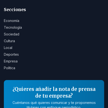
Secciones
Economía
Tecnología
Sociedad
Cultura
Local
Deportes
Empresa
Política
¿Quieres añadir la nota de prensa
de tu empresa?
Cuéntanos qué quieres comunicar y te proponemos
titulares con enfoque periodístico.