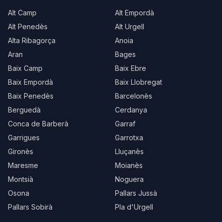
Alt Camp
Alt Empordà
Alt Penedès
Alt Urgell
Alta Ribagorça
Anoia
Aran
Bages
Baix Camp
Baix Ebre
Baix Empordà
Baix Llobregat
Baix Penedès
Barcelonès
Berguedà
Cerdanya
Conca de Barberà
Garraf
Garrigues
Garrotxa
Gironès
Lluçanès
Maresme
Moianès
Montsià
Noguera
Osona
Pallars Jussà
Pallars Sobirà
Pla d'Urgell