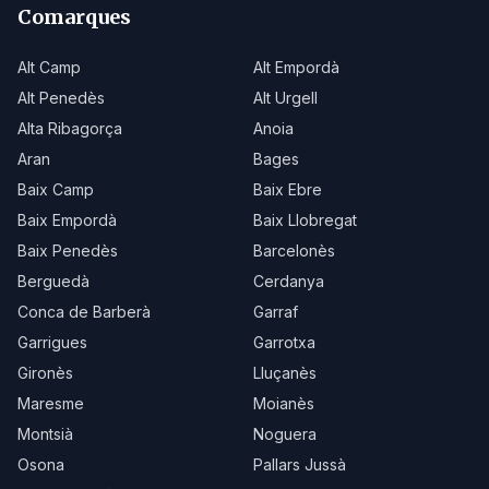
Comarques
Alt Camp
Alt Empordà
Alt Penedès
Alt Urgell
Alta Ribagorça
Anoia
Aran
Bages
Baix Camp
Baix Ebre
Baix Empordà
Baix Llobregat
Baix Penedès
Barcelonès
Berguedà
Cerdanya
Conca de Barberà
Garraf
Garrigues
Garrotxa
Gironès
Lluçanès
Maresme
Moianès
Montsià
Noguera
Osona
Pallars Jussà