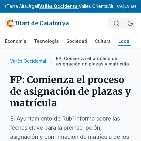
nès
Terra Alta
Urgell
Vallès Occidental
Vallès Oriental
Alt Camp
Alt Em
CA
|
ES
|
EN
Diari de Catalunya
Economía
Tecnología
Sociedad
Cultura
Local
D
FP: Comienza el proceso de
Vallès Occidental
asignación de plazas y matrícula
FP: Comienza el proceso
de asignación de plazas y
matrícula
El Ayuntamiento de Rubí informa sobre las
fechas clave para la preinscripción,
asignación y confirmación de matrícula de los