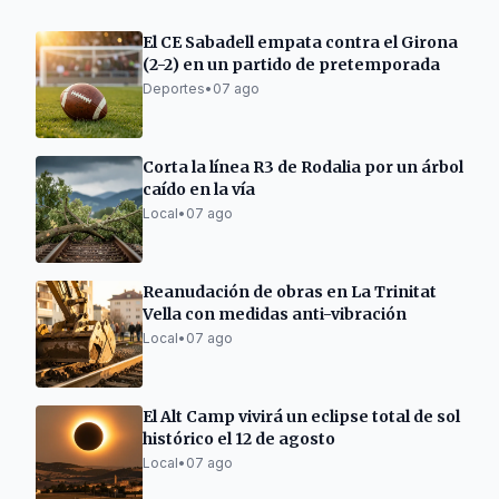
El CE Sabadell empata contra el Girona
(2-2) en un partido de pretemporada
Deportes
•
07 ago
Corta la línea R3 de Rodalia por un árbol
caído en la vía
Local
•
07 ago
Reanudación de obras en La Trinitat
Vella con medidas anti-vibración
Local
•
07 ago
El Alt Camp vivirá un eclipse total de sol
histórico el 12 de agosto
Local
•
07 ago