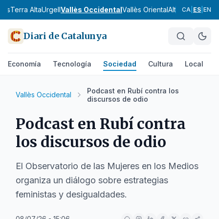
nès
Terra Alta
Urgell
Vallès Occidental
Vallès Oriental
Alt Camp
Alt Em
CA
|
ES
|
EN
Diari de Catalunya
Economía
Tecnología
Sociedad
Cultura
Local
D
Podcast en Rubí contra los
Vallès Occidental
discursos de odio
Podcast en Rubí contra
los discursos de odio
El Observatorio de las Mujeres en los Medios
organiza un diálogo sobre estrategias
feministas y desigualdades.
08/07/26 - 15:06