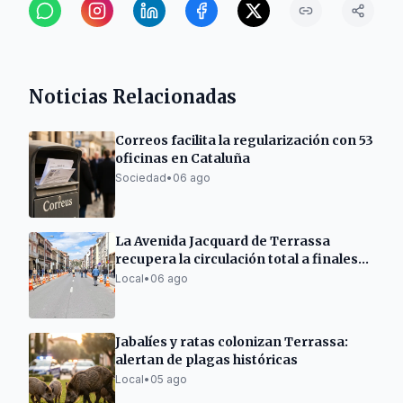
Noticias Relacionadas
Correos facilita la regularización con 53
oficinas en Cataluña
Sociedad
•
06 ago
La Avenida Jacquard de Terrassa
recupera la circulación total a finales
de semana
Local
•
06 ago
Jabalíes y ratas colonizan Terrassa:
alertan de plagas históricas
Local
•
05 ago