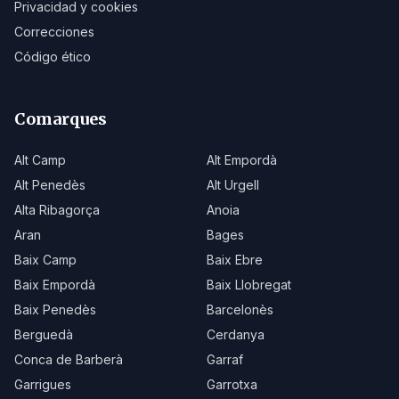
Privacidad y cookies
Correcciones
Código ético
Comarques
Alt Camp
Alt Empordà
Alt Penedès
Alt Urgell
Alta Ribagorça
Anoia
Aran
Bages
Baix Camp
Baix Ebre
Baix Empordà
Baix Llobregat
Baix Penedès
Barcelonès
Berguedà
Cerdanya
Conca de Barberà
Garraf
Garrigues
Garrotxa