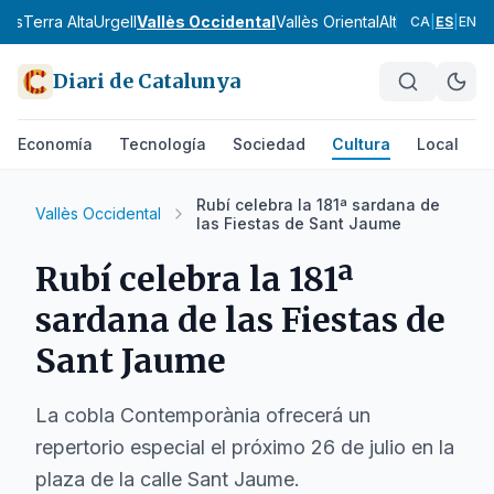
nès
Terra Alta
Urgell
Vallès Occidental
Vallès Oriental
Alt Camp
Alt Em
CA
|
ES
|
EN
Diari de Catalunya
Economía
Tecnología
Sociedad
Cultura
Local
D
Rubí celebra la 181ª sardana de
Vallès Occidental
las Fiestas de Sant Jaume
Rubí celebra la 181ª
sardana de las Fiestas de
Sant Jaume
La cobla Contemporània ofrecerá un
repertorio especial el próximo 26 de julio en la
plaza de la calle Sant Jaume.