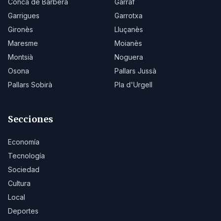
Conca de Barberà
Garraf
Garrigues
Garrotxa
Gironès
Lluçanès
Maresme
Moianès
Montsià
Noguera
Osona
Pallars Jussà
Pallars Sobirà
Pla d'Urgell
Secciones
Economía
Tecnología
Sociedad
Cultura
Local
Deportes