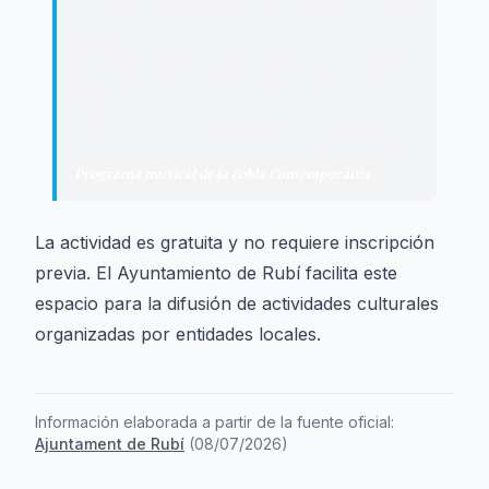
TAL COM JO VULGUI Jeroni Velasco i
Corzo
NIT DE BATXATA ALS 80 Martí de
Joan
SARDACOTI Jeroni Velasco i Corzo
"
Programa musical de la cobla Contemporània
La actividad es gratuita y no requiere inscripción
previa. El Ayuntamiento de Rubí facilita este
espacio para la difusión de actividades culturales
organizadas por entidades locales.
Información elaborada a partir de la fuente oficial:
Ajuntament de Rubí
(
08/07/2026
)