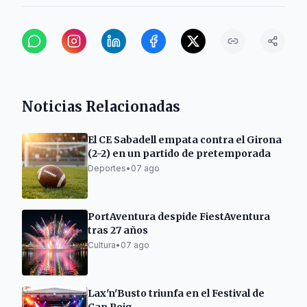
Noticias Relacionadas
El CE Sabadell empata contra el Girona
(2-2) en un partido de pretemporada
Deportes
•
07 ago
PortAventura despide FiestAventura
tras 27 años
Cultura
•
07 ago
Lax'n'Busto triunfa en el Festival de