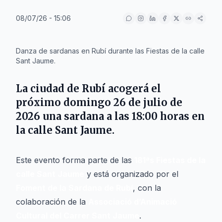
08/07/26 - 15:06
IA
Danza de sardanas en Rubí durante las Fiestas de la calle
Sant Jaume.
La ciudad de
Rubí
acogerá el
próximo domingo
26 de julio de
2026
una sardana a las 18:00 horas en
la
calle Sant Jaume
.
Este evento forma parte de las
181ªs Fiestas de la
calle Sant Jaume
y está organizado por el
Foment de la Sardana de Rubí
, con la
colaboración de la
Associació d’Animació
Cultural del Carrer Sant Jaume
.