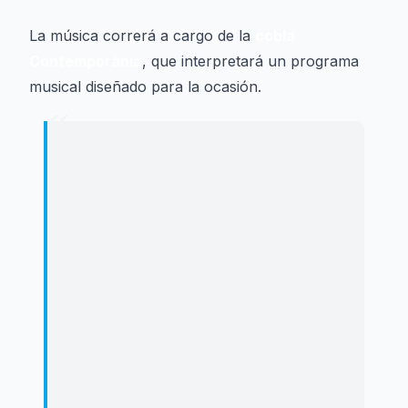
La música correrá a cargo de la
cobla
Contemporània
, que interpretará un programa
musical diseñado para la ocasión.
“
"
AL MESTRE PUIGFERRER Josep Coll i
Ferrando
PUNTEIG FESTIU Xavi Piñol i García
25 PRIMAVERES BALLANT Quirze
Egea i Puigdefàbregas
CAMÈLIA Joaquim Soms i Janer
GIRONA M'ENAMORA Ricard
Viladesau i Caner
CONTEMPOLLATINA Àngel Pujol i
Maqueda