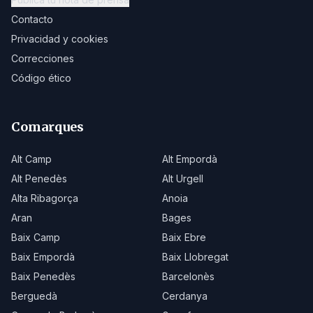
Contacto
Privacidad y cookies
Correcciones
Código ético
Comarques
Alt Camp
Alt Empordà
Alt Penedès
Alt Urgell
Alta Ribagorça
Anoia
Aran
Bages
Baix Camp
Baix Ebre
Baix Empordà
Baix Llobregat
Baix Penedès
Barcelonès
Berguedà
Cerdanya