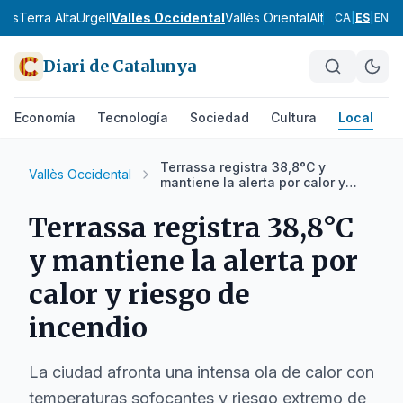
nès
Terra Alta
Urgell
Vallès Occidental
Vallès Oriental
Alt Camp
Alt Em
CA
|
ES
|
EN
Diari de Catalunya
Economía
Tecnología
Sociedad
Cultura
Local
D
Terrassa registra 38,8°C y
Vallès Occidental
mantiene la alerta por calor y
riesgo de incendio
Terrassa registra 38,8°C
y mantiene la alerta por
calor y riesgo de
incendio
La ciudad afronta una intensa ola de calor con
temperaturas sofocantes y riesgo extremo de