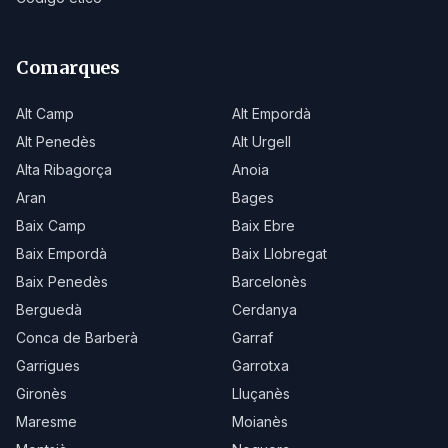
Comarques
Alt Camp
Alt Empordà
Alt Penedès
Alt Urgell
Alta Ribagorça
Anoia
Aran
Bages
Baix Camp
Baix Ebre
Baix Empordà
Baix Llobregat
Baix Penedès
Barcelonès
Berguedà
Cerdanya
Conca de Barberà
Garraf
Garrigues
Garrotxa
Gironès
Lluçanès
Maresme
Moianès