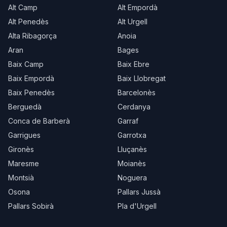
Alt Camp
Alt Empordà
Alt Penedès
Alt Urgell
Alta Ribagorça
Anoia
Aran
Bages
Baix Camp
Baix Ebre
Baix Empordà
Baix Llobregat
Baix Penedès
Barcelonès
Berguedà
Cerdanya
Conca de Barberà
Garraf
Garrigues
Garrotxa
Gironès
Lluçanès
Maresme
Moianès
Montsià
Noguera
Osona
Pallars Jussà
Pallars Sobirà
Pla d'Urgell