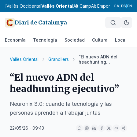
gell
Vallès Occidental
Vallès Oriental
Alt Camp
Alt Empordà
Alt Pened
CA
|
ES
|
EN
Diari de Catalunya
Economía
Tecnología
Sociedad
Cultura
Local
D
“El nuevo ADN del
Vallès Oriental
Granollers
headhunting
ejecutivo”
“El nuevo ADN del
headhunting ejecutivo”
Neuronix 3.0: cuando la tecnología y las
personas aprenden a trabajar juntas
22/05/26 - 09:43