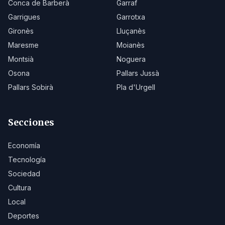
Conca de Barberà
Garraf
Garrigues
Garrotxa
Gironès
Lluçanès
Maresme
Moianès
Montsià
Noguera
Osona
Pallars Jussà
Pallars Sobirà
Pla d'Urgell
Secciones
Economía
Tecnología
Sociedad
Cultura
Local
Deportes