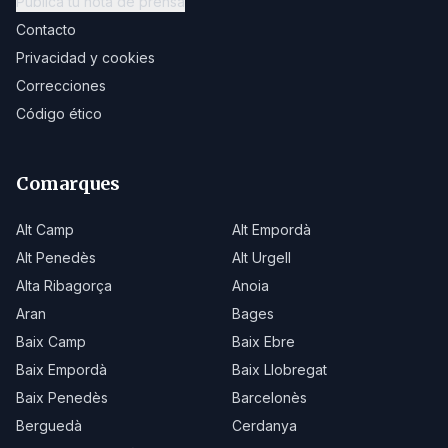
Publica tu nota de prensa
Contacto
Privacidad y cookies
Correcciones
Código ético
Comarques
Alt Camp
Alt Empordà
Alt Penedès
Alt Urgell
Alta Ribagorça
Anoia
Aran
Bages
Baix Camp
Baix Ebre
Baix Empordà
Baix Llobregat
Baix Penedès
Barcelonès
Berguedà
Cerdanya