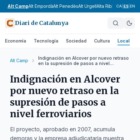
Alt Camp
Alt Empordà
Alt Penedès
Alt Urgell
Alta Ribagorça
Anoia
CA
|
ES
|
EN
Diari de Catalunya
Economía
Tecnología
Sociedad
Cultura
Local
D
Indignación en Alcover por nuevo retraso
Alt Camp
en la supresión de pasos a nivel
ferroviarios
Indignación en Alcover
por nuevo retraso en la
supresión de pasos a
nivel ferroviarios
El proyecto, aprobado en 2007, acumula
demoras y la empresa adjudicataria muestra