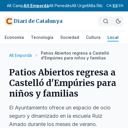
Alt Camp
Alt Empordà
Alt Penedès
Alt Urgell
Alta Ribagorça
Anoia
CA
|
ES
|
EN
Diari de Catalunya
Economía
Tecnología
Sociedad
Cultura
Local
D
Patios Abiertos regresa a Castelló
Alt Empordà
d'Empúries para niños y familias
Patios Abiertos regresa a
Castelló d'Empúries para
niños y familias
El Ayuntamiento ofrece un espacio de ocio
seguro y dinamizado en la escuela Ruiz
Amado durante los meses de verano.