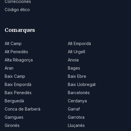
Correcciones
Código ético
Comarques
Alt Camp
Alt Empordà
Alt Penedès
Alt Urgell
Alta Ribagorça
Anoia
Aran
Bages
Baix Camp
Baix Ebre
Baix Empordà
Baix Llobregat
Baix Penedès
Barcelonès
Berguedà
Cerdanya
Conca de Barberà
Garraf
Garrigues
Garrotxa
Gironès
Lluçanès