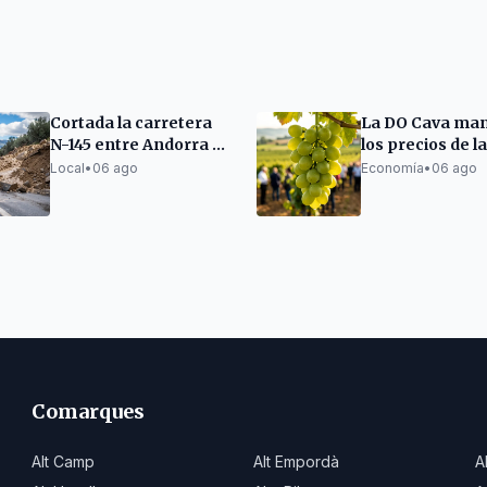
Cortada la carretera
La DO Cava man
N-145 entre Andorra y
los precios de l
La Seu por un
para la próxim
Local
•
06 ago
Economía
•
06 ago
desprendimiento
vendimia
Comarques
Alt Camp
Alt Empordà
A