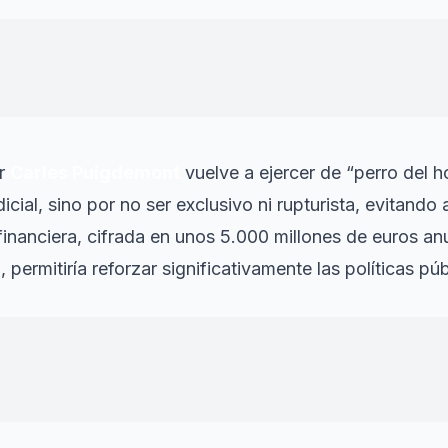
mas del sistema de financiación autonómica aproba
vas para Cataluña, sin excepción.
or
Carles Puigdemont
vuelve a ejercer de “perro del ho
icial, sino por no ser exclusivo ni rupturista, evitando
financiera, cifrada en unos 5.000 millones de euros an
t
, permitiría reforzar significativamente las políticas púb
favor de tener más recursos, no le será fácil de expli
ler de Junts