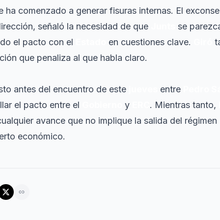
te ha comenzado a generar fisuras internas. El exconse
dirección, señaló la necesidad de que
Junts
se parezca
ndo el pacto con el
Estado
en cuestiones clave.
Giró
t
ción que penaliza al que habla claro.
sto antes del encuentro de este
jueves
entre
Pedro S
lar el pacto entre el
Gobierno
y
ERC
. Mientras tanto,
cualquier avance que no implique la salida del régime
erto económico.