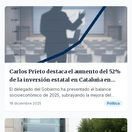
Carlos Prieto destaca el aumento del 52%
de la inversión estatal en Cataluña en
siete años
El delegado del Gobierno ha presentado el balance
socioeconómico de 2025, subrayando la mejora del
empleo y el incremento de las pensiones.
18 diciembre 2025
Política