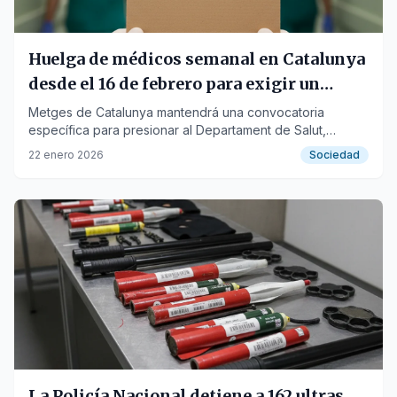
Huelga de médicos semanal en Catalunya
desde el 16 de febrero para exigir un
convenio propio
Metges de Catalunya mantendrá una convocatoria
específica para presionar al Departament de Salut,
coordinando las protestas con el paro estatal.
22 enero 2026
Sociedad
La Policía Nacional detiene a 162 ultras