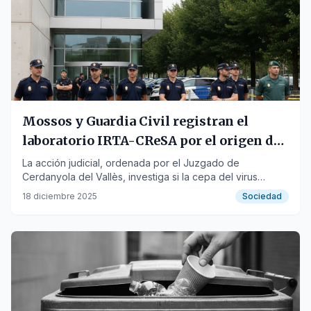
Mossos y Guardia Civil registran el
laboratorio IRTA-CReSA por el origen de
la peste porcina africana
La acción judicial, ordenada por el Juzgado de
Cerdanyola del Vallès, investiga si la cepa del virus
detectada en Collserola procede de este centro.
18 diciembre 2025
Sociedad