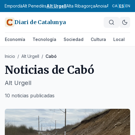
Alt Empordà
Alt Penedès
Alt Urgell
Alta Ribagorça
Anoia
Aran
Bages
Ba
CA
|
ES
|
EN
Diari de Catalunya
Economía
Tecnología
Sociedad
Cultura
Local
D
Inicio
/
Alt Urgell
/
Cabó
Noticias de
Cabó
Alt Urgell
10 noticias publicadas