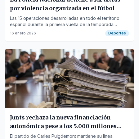
por violencia organizada en el fútbol
Las 15 operaciones desarrolladas en todo el territorio
español durante la primera vuelta de la temporada
2025/26 desactivaron decenas de enfrentamientos
16 enero 2026
Deportes
planificados.
Junts rechaza la nueva financiación
autonómica pese a los 5.000 millones
adicionales para la Generalitat
El partido de Carles Puigdemont mantiene su línea