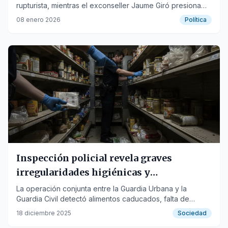
rupturista, mientras el exconseller Jaume Giró presiona
por un enfoque más pragmático.
08 enero 2026
Política
Inspección policial revela graves
irregularidades higiénicas y
administrativas en un supermercado
La operación conjunta entre la Guardia Urbana y la
Guardia Civil detectó alimentos caducados, falta de
trazabilidad y venta sin licencia.
18 diciembre 2025
Sociedad