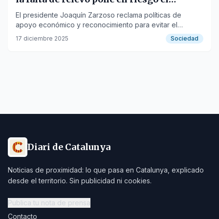
control del jabalí
El presidente Joaquín Zarzoso reclama políticas de
apoyo económico y reconocimiento para evitar el
colapso del sistema de gestión de fauna.
17 diciembre 2025
Sociedad
Diari de Catalunya
Noticias de proximidad: lo que pasa en Catalunya, explicado
desde el territorio. Sin publicidad ni cookies.
Publica tu nota de prensa
Contacto