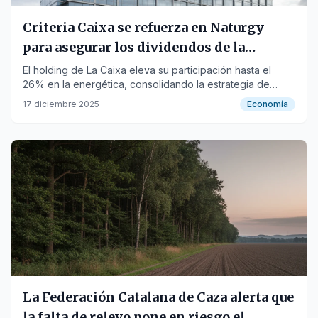
Criteria Caixa se refuerza en Naturgy
para asegurar los dividendos de la
Fundación
El holding de La Caixa eleva su participación hasta el
26% en la energética, consolidando la estrategia de
rentabilidad liderada por Francisco Reynés.
17 diciembre 2025
Economía
La Federación Catalana de Caza alerta que
la falta de relevo pone en riesgo el