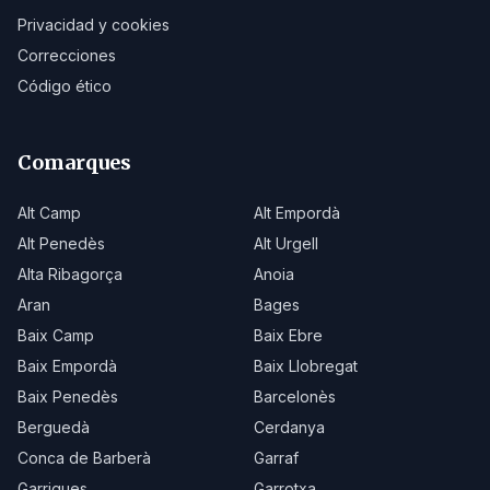
Privacidad y cookies
Correcciones
Código ético
Comarques
Alt Camp
Alt Empordà
Alt Penedès
Alt Urgell
Alta Ribagorça
Anoia
Aran
Bages
Baix Camp
Baix Ebre
Baix Empordà
Baix Llobregat
Baix Penedès
Barcelonès
Berguedà
Cerdanya
Conca de Barberà
Garraf
Garrigues
Garrotxa