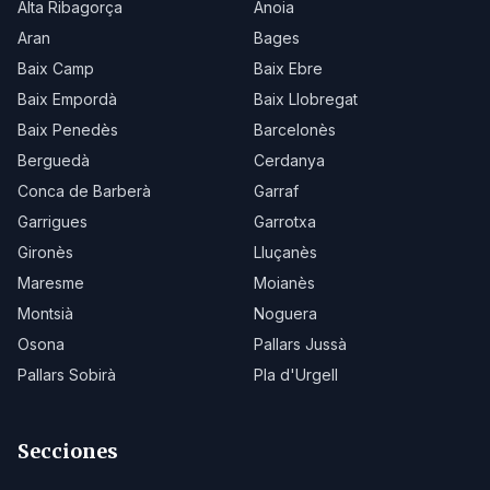
Alta Ribagorça
Anoia
Aran
Bages
Baix Camp
Baix Ebre
Baix Empordà
Baix Llobregat
Baix Penedès
Barcelonès
Berguedà
Cerdanya
Conca de Barberà
Garraf
Garrigues
Garrotxa
Gironès
Lluçanès
Maresme
Moianès
Montsià
Noguera
Osona
Pallars Jussà
Pallars Sobirà
Pla d'Urgell
Secciones