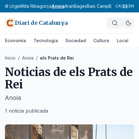
ès
Alt Urgell
Alta Ribagorça
Anoia
Aran
Bages
Baix Camp
Baix Ebre
Baix
CA
|
ES
|
EN
Diari de Catalunya
Economía
Tecnología
Sociedad
Cultura
Local
D
Inicio
/
Anoia
/
els Prats de Rei
Noticias de
els Prats de
Rei
Anoia
1 noticia publicada