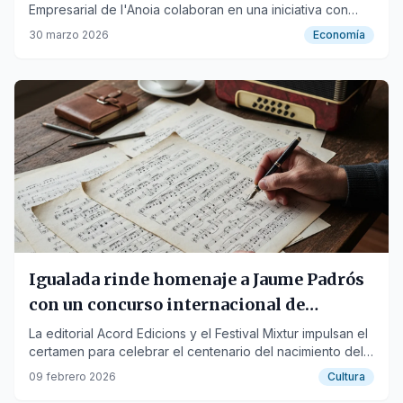
Empresarial de l'Anoia colaboran en una iniciativa con
300.000 euros de presupuesto inicial.
30 marzo 2026
Economía
Igualada rinde homenaje a Jaume Padrós
con un concurso internacional de
composición para acordeón
La editorial Acord Edicions y el Festival Mixtur impulsan el
certamen para celebrar el centenario del nacimiento del
compositor en 2026.
09 febrero 2026
Cultura