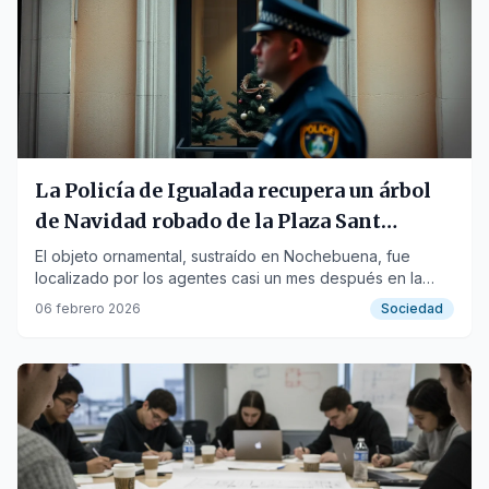
La Policía de Igualada recupera un árbol
de Navidad robado de la Plaza Sant
Miquel
El objeto ornamental, sustraído en Nochebuena, fue
localizado por los agentes casi un mes después en la
ventana de una vivienda del centro histórico.
06 febrero 2026
Sociedad