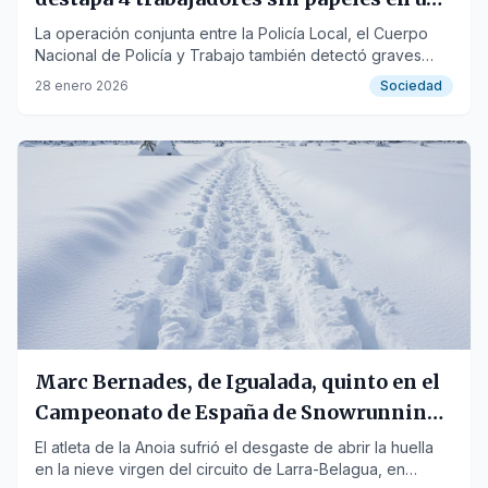
restaurante
La operación conjunta entre la Policía Local, el Cuerpo
Nacional de Policía y Trabajo también detectó graves
anomalías en seguridad alimentaria.
28 enero 2026
Sociedad
Marc Bernades, de Igualada, quinto en el
Campeonato de España de Snowrunning
2026
El atleta de la Anoia sufrió el desgaste de abrir la huella
en la nieve virgen del circuito de Larra-Belagua, en