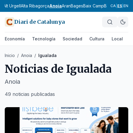
ès
Alt Urgell
Alta Ribagorça
Anoia
Aran
Bages
Baix Camp
Baix Ebre
Baix
CA
|
ES
|
EN
Diari de Catalunya
Economía
Tecnología
Sociedad
Cultura
Local
D
Inicio
/
Anoia
/
Igualada
Noticias de
Igualada
Anoia
49 noticias publicadas