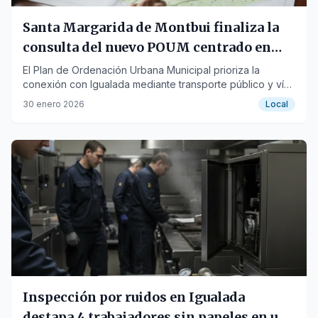
Santa Margarida de Montbui finaliza la
consulta del nuevo POUM centrado en
sostenibilidad y vivienda
El Plan de Ordenación Urbana Municipal prioriza la
conexión con Igualada mediante transporte público y vías
para peatones y bicicletas.
30 enero 2026
Local
Inspección por ruidos en Igualada
destapa 4 trabajadores sin papeles en un