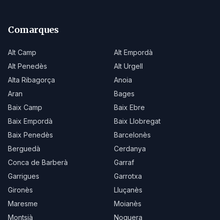
Comarques
Alt Camp
Alt Empordà
Alt Penedès
Alt Urgell
Alta Ribagorça
Anoia
Aran
Bages
Baix Camp
Baix Ebre
Baix Empordà
Baix Llobregat
Baix Penedès
Barcelonès
Berguedà
Cerdanya
Conca de Barberà
Garraf
Garrigues
Garrotxa
Gironès
Lluçanès
Maresme
Moianès
Montsià
Noguera