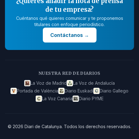
¿Quieres añadir la nota de prensa
de tu empresa?
Cuéntanos qué quieres comunicar y te proponemos
titulares con enfoque periodístico.
Contáctanos
→
NUESTRA RED DE DIARIOS
La Voz de Madrid
La Voz de Andalucía
Portada de València
Diario Euskadi
Diario Gallego
La Voz Canaria
Diario PYME
©
2026
Diari de Catalunya
.
Todos los derechos reservados.