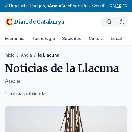
ès
Alt Urgell
Alta Ribagorça
Anoia
Aran
Bages
Baix Camp
Baix Ebre
Baix
CA
|
ES
|
EN
Diari de Catalunya
Economía
Tecnología
Sociedad
Cultura
Local
D
Inicio
/
Anoia
/
la Llacuna
Noticias de
la Llacuna
Anoia
1 noticia publicada