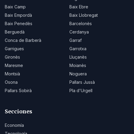
Baix Camp
Baix Ebre
Baix Empordà
Baix Llobregat
Baix Penedès
Barcelonès
Berguedà
Cerdanya
Conca de Barberà
Garraf
Garrigues
Garrotxa
Gironès
Lluçanès
Maresme
Moianès
Montsià
Noguera
Osona
Pallars Jussà
Pallars Sobirà
Pla d'Urgell
Secciones
Economía
Tecnología