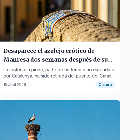
Desaparece el azulejo erótico de
Manresa dos semanas después de su
aparición
La misteriosa pieza, parte de un fenómeno extendido
por Catalunya, ha sido retirada del puente del Canal
de la Mina, mientras otras han sido dañadas en el
15 abril 2026
Cultura
Bages y el Solsonès.