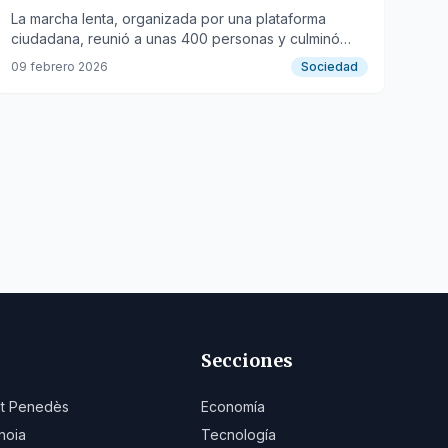
puerta
La marcha lenta, organizada por una plataforma
ciudadana, reunió a unas 400 personas y culminó
con gritos pidiendo la dimisión del alcalde.
09 febrero 2026
Sociedad
Secciones
lt Penedès
Economía
noia
Tecnología