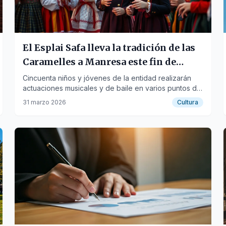
El Esplai Safa lleva la tradición de las
Caramelles a Manresa este fin de
semana
Cincuenta niños y jóvenes de la entidad realizarán
actuaciones musicales y de baile en varios puntos de
la ciudad, incluyendo residencias y centros médicos.
31 marzo 2026
Cultura