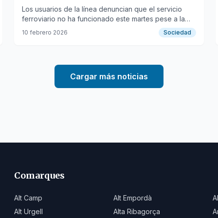
Los usuarios de la línea denuncian que el servicio
ferroviario no ha funcionado este martes pese a la
desconvocatoria de la huelga.
10 febrero 2026
Sociedad
Cargar más noticias
Comarques
Alt Camp
Alt Empordà
A
Alt Urgell
Alta Ribagorça
A