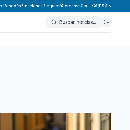
ix Penedès
Barcelonès
Berguedà
Cerdanya
Conca de Barberà
CA
|
ES
|
EN
Garraf
Buscar noticias
...