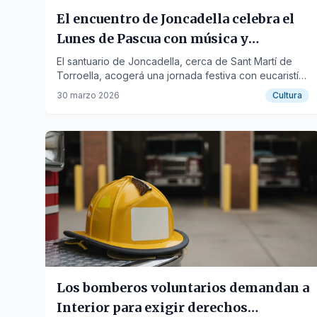
El encuentro de Joncadella celebra el
Lunes de Pascua con música y
tradición
El santuario de Joncadella, cerca de Sant Martí de
Torroella, acogerá una jornada festiva con eucaristía,
desayuno y sardanas el 6 de abril.
30 marzo 2026
Cultura
Los bomberos voluntarios demandan a
Interior para exigir derechos