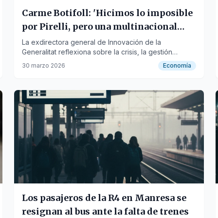
Carme Botifoll: 'Hicimos lo imposible
por Pirelli, pero una multinacional
cierra si quiere'
La exdirectora general de Innovación de la
Generalitat reflexiona sobre la crisis, la gestión
empresarial y el cierre de la planta de Manresa.
30 marzo 2026
Economía
Los pasajeros de la R4 en Manresa se
resignan al bus ante la falta de trenes