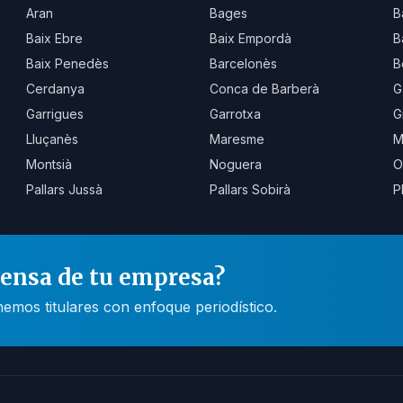
Aran
Bages
B
Baix Ebre
Baix Empordà
B
Baix Penedès
Barcelonès
B
Cerdanya
Conca de Barberà
G
Garrigues
Garrotxa
G
Lluçanès
Maresme
M
Montsià
Noguera
O
Pallars Jussà
Pallars Sobirà
P
rensa de tu empresa?
mos titulares con enfoque periodístico.