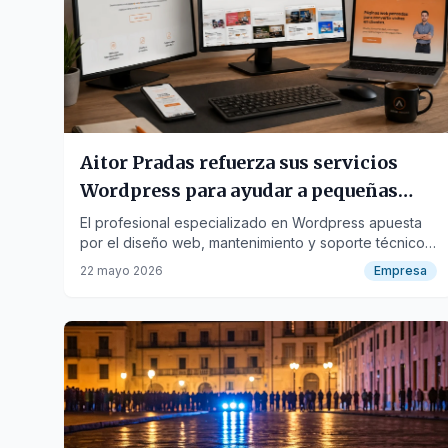
Aitor Pradas refuerza sus servicios
Wordpress para ayudar a pequeñas
empresas a delegar la gestión de su
El profesional especializado en Wordpress apuesta
por el diseño web, mantenimiento y soporte técnico
web
para que autónomos y pymes puedan centrarse en
22 mayo 2026
Empresa
su negocio