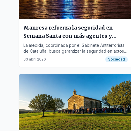
Manresa refuerza la seguridad en
Semana Santa con más agentes y
patrullas
La medida, coordinada por el Gabinete Antiterrorista
de Cataluña, busca garantizar la seguridad en actos
religiosos y zonas de aglomeración.
03 abril 2026
Sociedad