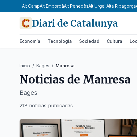
Alt Camp
Alt Empordà
Alt Penedès
Alt Urgell
Alta Ribagorça
Diari de Catalunya
Economía
Tecnología
Sociedad
Cultura
Loc
Inicio
/
Bages
/
Manresa
Noticias de
Manresa
Bages
218 noticias publicadas