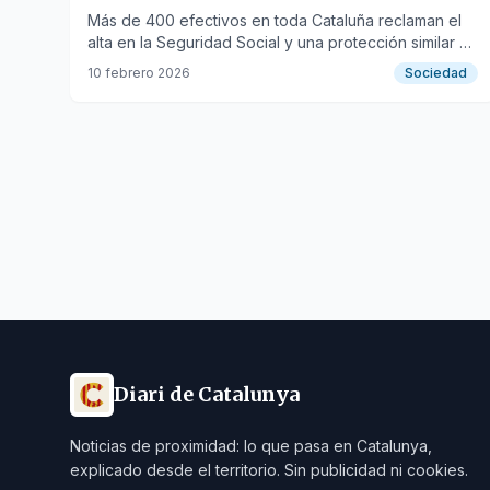
laborales
Más de 400 efectivos en toda Cataluña reclaman el
alta en la Seguridad Social y una protección similar a
los profesionales.
10 febrero 2026
Sociedad
Diari de Catalunya
Noticias de proximidad: lo que pasa en Catalunya,
explicado desde el territorio. Sin publicidad ni cookies.