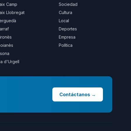
aix Camp
Sociedad
aix Llobregat
Cultura
erguedà
Local
arraf
Deportes
ironès
Empresa
oianès
Política
sona
la d'Urgell
Contáctanos
→