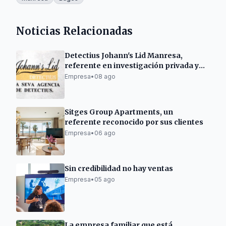
Noticias Relacionadas
Detectius Johann's Lid Manresa,
referente en investigación privada y
criminología
Empresa
•
08 ago
Sitges Group Apartments, un
referente reconocido por sus clientes
Empresa
•
06 ago
Sin credibilidad no hay ventas
Empresa
•
05 ago
La empresa familiar que está