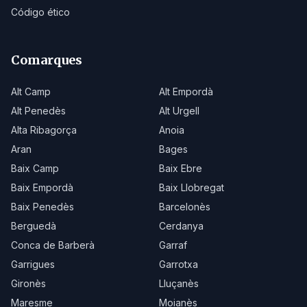
Código ético
Comarques
Alt Camp
Alt Empordà
Alt Penedès
Alt Urgell
Alta Ribagorça
Anoia
Aran
Bages
Baix Camp
Baix Ebre
Baix Empordà
Baix Llobregat
Baix Penedès
Barcelonès
Berguedà
Cerdanya
Conca de Barberà
Garraf
Garrigues
Garrotxa
Gironès
Lluçanès
Maresme
Moianès