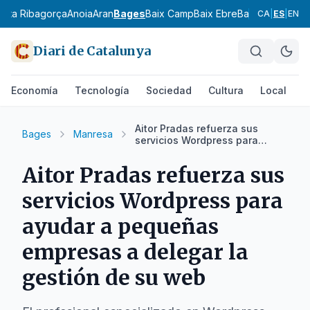
l
Alta Ribagorça
Anoia
Aran
Bages
Baix Camp
Baix Ebre
Baix Empordà
Ba
CA
|
ES
|
EN
Diari de Catalunya
Economía
Tecnología
Sociedad
Cultura
Local
D
Aitor Pradas refuerza sus
Bages
Manresa
servicios Wordpress para
ayudar a pequeñas empresas
a delegar la gestión de su web
Aitor Pradas refuerza sus
servicios Wordpress para
ayudar a pequeñas
empresas a delegar la
gestión de su web