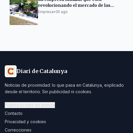
revolucionando el mercado de las
casas de madera.
Empresa
•
05 ago
Diari de Catalunya
Noticias de proximidad: lo que pasa en Catalunya, explicado
desde el territorio. Sin publicidad ni cookies.
Publica tu nota de prensa
Contacto
Privacidad y cookies
Correcciones