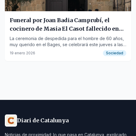
Funeral por Joan Badia Camprubí, el
cocinero de Masia El Casot fallecido en
un atropello
La ceremonia de despedida para el hombre de 60 años,
muy querido en el Bages, se celebrará este jueves a las
17:00 horas en Castellbell i el Vilar.
19 enero 2026
Sociedad
Diari de Catalunya
Noticias de proximidad: lo que pasa en Catalunya, explicado