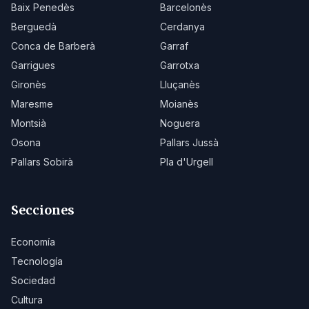
Baix Penedès
Barcelonès
Berguedà
Cerdanya
Conca de Barberà
Garraf
Garrigues
Garrotxa
Gironès
Lluçanès
Maresme
Moianès
Montsià
Noguera
Osona
Pallars Jussà
Pallars Sobirà
Pla d'Urgell
Secciones
Economía
Tecnología
Sociedad
Cultura