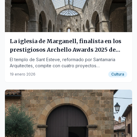
La iglesia de Marganell, finalista en los
prestigiosos Archello Awards 2025 de
arquitectura
El templo de Sant Esteve, reformado por Santamaria
Arquitectes, compite con cuatro proyectos
internacionales en la categoría religiosa.
19 enero 2026
Cultura