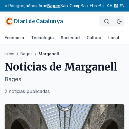
l
Alta Ribagorça
Anoia
Aran
Bages
Baix Camp
Baix Ebre
Baix Empordà
Ba
CA
|
ES
|
EN
Diari de Catalunya
Economía
Tecnología
Sociedad
Cultura
Local
D
Inicio
/
Bages
/
Marganell
Noticias de
Marganell
Bages
2 noticias publicadas