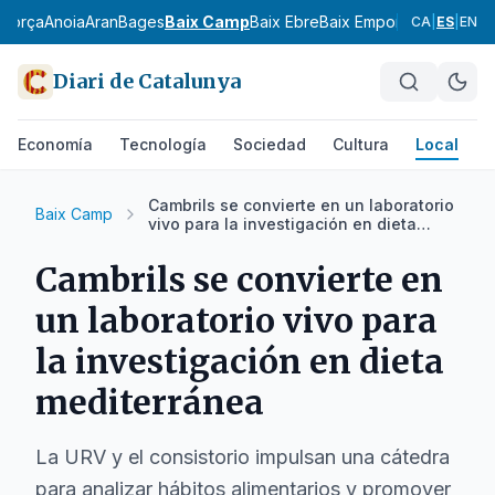
agorça
Anoia
Aran
Bages
Baix Camp
Baix Ebre
Baix Empordà
Baix Llobr
CA
|
ES
|
EN
Diari de Catalunya
Economía
Tecnología
Sociedad
Cultura
Local
D
Cambrils se convierte en un laboratorio
Baix Camp
vivo para la investigación en dieta
mediterránea
Cambrils se convierte en
un laboratorio vivo para
la investigación en dieta
mediterránea
La URV y el consistorio impulsan una cátedra
para analizar hábitos alimentarios y promover