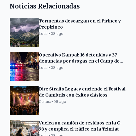
Noticias Relacionadas
Tormentas descargan en el Pirineo y
Prepirineo
Local
•
08 ago
Operativo Kanpai: 16 detenidos y 37
denuncias por drogas en el Camp de
Tarragona
Local
•
08 ago
Dire Straits Legacy enciende el Festival
de Cambrils con éxitos clásicos
Cultura
•
08 ago
Vuelca un camión de residuos en la C-
58 y complica el tráfico en la Trinitat
Local
•
08 ago