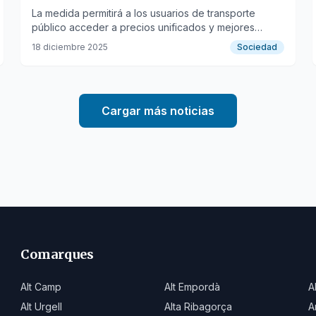
comarcas de Girona
La medida permitirá a los usuarios de transporte
público acceder a precios unificados y mejores
conexiones en toda la provincia de Girona.
18 diciembre 2025
Sociedad
Cargar más noticias
Comarques
Alt Camp
Alt Empordà
A
Alt Urgell
Alta Ribagorça
A