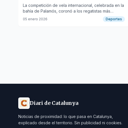
Race
La competición de vela internacional, celebrada en la
bahía de Palamós, coronó a los regatistas más
destacados de tres naciones europeas.
05 enero 2026
Deportes
Diari de Catalunya
Noticias de proximidad: lo que pasa en Catalunya,
explicado desde el territorio. Sin publicidad ni cookies.