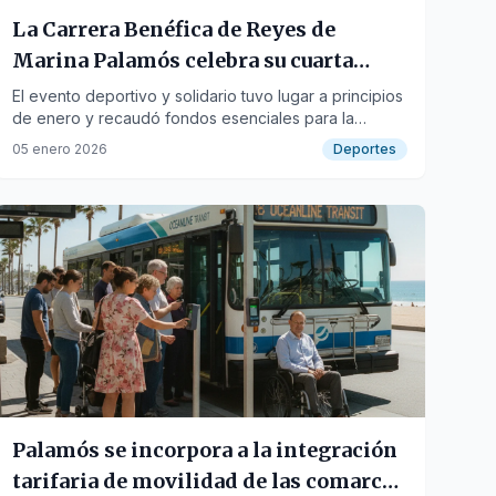
La Carrera Benéfica de Reyes de
Marina Palamós celebra su cuarta
edición con éxito
El evento deportivo y solidario tuvo lugar a principios
de enero y recaudó fondos esenciales para la
Fundación Kálida.
05 enero 2026
Deportes
Palamós se incorpora a la integración
tarifaria de movilidad de las comarcas