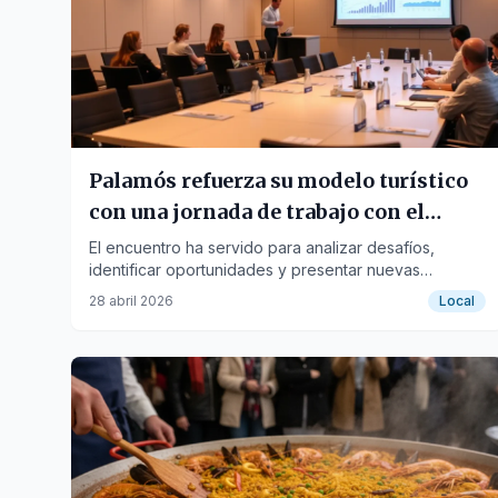
Palamós refuerza su modelo turístico
con una jornada de trabajo con el
sector local
El encuentro ha servido para analizar desafíos,
identificar oportunidades y presentar nuevas
herramientas de gestión basadas en datos para un
28 abril 2026
Local
destino más competitivo e inclusivo.