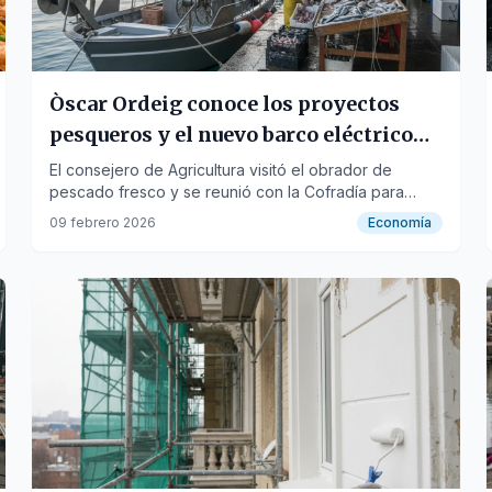
Òscar Ordeig conoce los proyectos
pesqueros y el nuevo barco eléctrico
Aulamar de Palamós
El consejero de Agricultura visitó el obrador de
pescado fresco y se reunió con la Cofradía para
abordar las necesidades del sector local.
09 febrero 2026
Economía