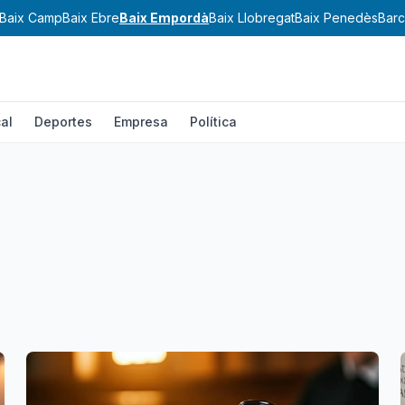
Baix Camp
Baix Ebre
Baix Empordà
Baix Llobregat
Baix Penedès
Barc
al
Deportes
Empresa
Política