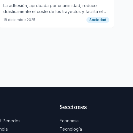
gerundenses
La adhesión, aprobada por unanimidad, reduce
drásticamente el coste de los trayectos y facilita el
uso combinado de autobús y tren.
18 diciembre 2025
Sociedad
Secciones
lt Penedès
Economía
noia
Tecnología