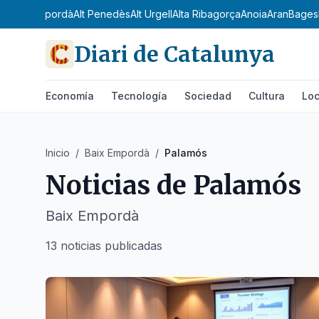
Camp
Alt Empordà
Alt Penedès
Alt Urgell
Alta Ribagorça
Anoia
Aran
Bages
Diari de Catalunya
Economía
Tecnología
Sociedad
Cultura
Loc
Inicio
/
Baix Empordà
/
Palamós
Noticias de
Palamós
Baix Empordà
13 noticias publicadas