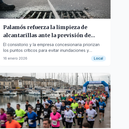
Palamós refuerza la limpieza de
alcantarillas ante la previsión de
lluvias
El consistorio y la empresa concesionaria priorizan
los puntos críticos para evitar inundaciones y
garantizar el drenaje del agua.
16 enero 2026
Local