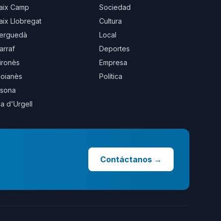
aix Camp
Sociedad
aix Llobregat
Cultura
erguedà
Local
arraf
Deportes
ironès
Empresa
oianès
Política
sona
la d'Urgell
Contáctanos
→