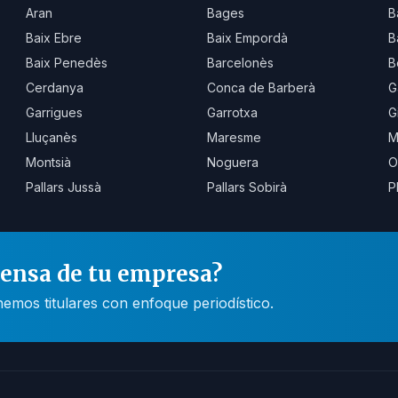
Aran
Bages
B
Baix Ebre
Baix Empordà
B
Baix Penedès
Barcelonès
B
Cerdanya
Conca de Barberà
G
Garrigues
Garrotxa
G
Lluçanès
Maresme
M
Montsià
Noguera
O
Pallars Jussà
Pallars Sobirà
P
rensa de tu empresa?
mos titulares con enfoque periodístico.