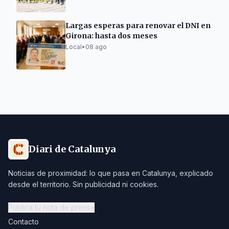
Largas esperas para renovar el DNI en
Girona: hasta dos meses
Local
•
08 ago
Diari de Catalunya
Noticias de proximidad: lo que pasa en Catalunya, explicado
desde el territorio. Sin publicidad ni cookies.
Publica tu nota de prensa
Contacto