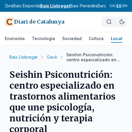
ix Ebre
Baix Empordà
Baix Llobregat
Baix Penedès
Barcelonès
Bergu
CA
|
ES
|
EN
Diari de Catalunya
Economía
Tecnología
Sociedad
Cultura
Local
D
Seishin Psiconutrición:
Baix Llobregat
Gavà
centro especializado en
trastornos alimentarios
que une psicología,
Seishin Psiconutrición:
nutrición y terapia corporal
centro especializado en
trastornos alimentarios
que une psicología,
nutrición y terapia
corporal