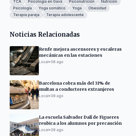
TCA
Psicología en Gavà
Psiconutrición
Nutrición
Psicología
Yoga somático
Yoga
Obesidad
Terapia pareja
Terapia adolescente
Noticias Relacionadas
Renfe mejora ascensores y escaleras
mecánicas en las estaciones
Local
•
08 ago
Barcelona cobra más del 31% de
multas a conductores extranjeros
Local
•
08 ago
La escuela Salvador Dalí de Figueres
reubica a los alumnos por precaución
Local
•
08 ago