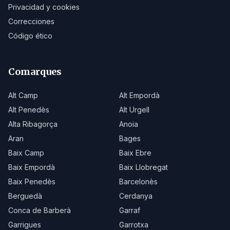
Privacidad y cookies
Correcciones
Código ético
Comarques
Alt Camp
Alt Empordà
Alt Penedès
Alt Urgell
Alta Ribagorça
Anoia
Aran
Bages
Baix Camp
Baix Ebre
Baix Empordà
Baix Llobregat
Baix Penedès
Barcelonès
Berguedà
Cerdanya
Conca de Barberà
Garraf
Garrigues
Garrotxa