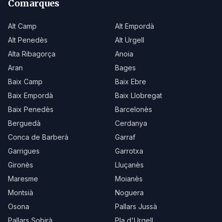
Comarques
Alt Camp
Alt Empordà
Alt Penedès
Alt Urgell
Alta Ribagorça
Anoia
Aran
Bages
Baix Camp
Baix Ebre
Baix Empordà
Baix Llobregat
Baix Penedès
Barcelonès
Berguedà
Cerdanya
Conca de Barberà
Garraf
Garrigues
Garrotxa
Gironès
Lluçanès
Maresme
Moianès
Montsià
Noguera
Osona
Pallars Jussà
Pallars Sobirà
Pla d'Urgell