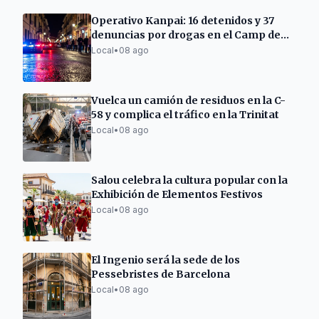
Operativo Kanpai: 16 detenidos y 37
denuncias por drogas en el Camp de
Tarragona
Local
•
08 ago
Vuelca un camión de residuos en la C-
58 y complica el tráfico en la Trinitat
Local
•
08 ago
Salou celebra la cultura popular con la
Exhibición de Elementos Festivos
Local
•
08 ago
El Ingenio será la sede de los
Pessebristes de Barcelona
Local
•
08 ago