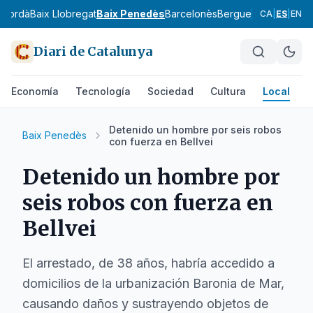
mpordà
Baix Llobregat
Baix Penedès
Barcelonès
Berguedà
Cerdanya
CA
|
ES
|
EN
Diari de Catalunya
Economía
Tecnología
Sociedad
Cultura
Local
D
Detenido un hombre por seis robos
Baix Penedès
con fuerza en Bellvei
Detenido un hombre por
seis robos con fuerza en
Bellvei
El arrestado, de 38 años, habría accedido a
domicilios de la urbanización Baronia de Mar,
causando daños y sustrayendo objetos de