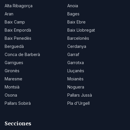
Alta Ribagorça
Anoia
Aran
Bages
Baix Camp
Baix Ebre
Baix Empordà
Baix Llobregat
Baix Penedès
Barcelonès
Berguedà
Cerdanya
Conca de Barberà
Garraf
Garrigues
Garrotxa
Gironès
Lluçanès
Maresme
Moianès
Montsià
Noguera
Osona
Pallars Jussà
Pallars Sobirà
Pla d'Urgell
Secciones