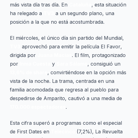
más vista día tras día. En
Cataluña
, esta situación
ha relegado a
TV3
a un segundo plano, una
posición a la que no está acostumbrada.
El miércoles, el único día sin partido del Mundial,
TV3
aprovechó para emitir la película
El Favor
,
dirigida por
Juana Macías
. El film, protagonizado
por
Inma Cuesta
y
Sara Sálamo
, consiguió un
13,6% de share
, convirtiéndose en la opción más
vista de la noche. La trama, centrada en una
familia acomodada que regresa al pueblo para
despedirse de Amparito, cautivó a una media de
170.000 espectadores
.
Esta cifra superó a programas como el especial
de
First Dates
en
Telecinco
(7,2%),
La Revuelta