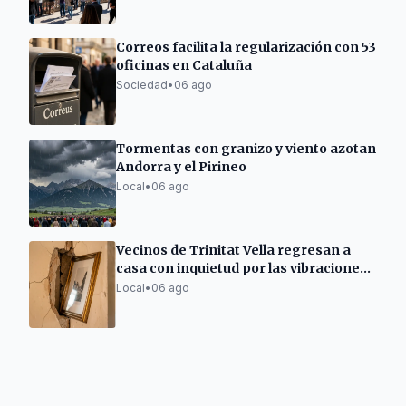
Correos facilita la regularización con 53
oficinas en Cataluña
Sociedad
•
06 ago
Tormentas con granizo y viento azotan
Andorra y el Pirineo
Local
•
06 ago
Vecinos de Trinitat Vella regresan a
casa con inquietud por las vibraciones
de las obras de Adif
Local
•
06 ago