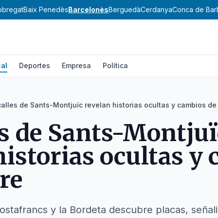
lobregat
Baix Penedès
Barcelonès
Berguedà
Cerdanya
Conca de Bar
al
Deportes
Empresa
Política
calles de Sants-Montjuïc revelan historias ocultas y cambios d
es de Sants-Montjuï
historias ocultas y
re
ostafrancs y la Bordeta descubre placas, señal