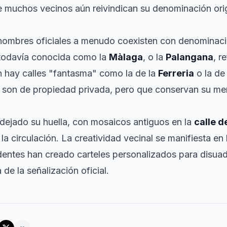
e muchos vecinos aún reivindican su denominación orig
 nombres oficiales a menudo coexisten con denominac
 todavía conocida como la
Màlaga
, o la
Palangana
, r
n hay calles "fantasma" como la de la
Ferreria
o la d
son de propiedad privada, pero que conservan su mem
dejado su huella, con mosaicos antiguos en la
calle d
 la circulación. La creatividad vecinal se manifiesta en
identes han creado carteles personalizados para disuad
 de la señalización oficial.