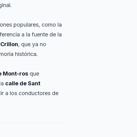
inal.
iones populares, como la
eferencia a la fuente de la
e
Crillon
, que ya no
oria histórica.
e Mont-ros
que
 la
calle de Sant
ir a los conductores de