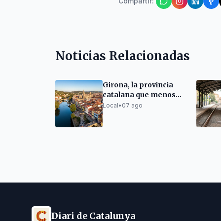
Compartir
:
Noticias Relacionadas
Girona, la provincia
catalana que menos
crece en población
Local
•
07 ago
Diari de Catalunya