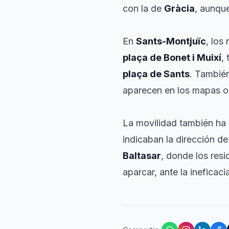
con la de
Gràcia
, aunqu
En
Sants-Montjuïc
, los
plaça de Bonet i Muixí
,
plaça de Sants
. Tambié
aparecen en los mapas o 
La movilidad también ha 
indicaban la dirección de
Baltasar
, donde los res
aparcar, ante la ineficacia