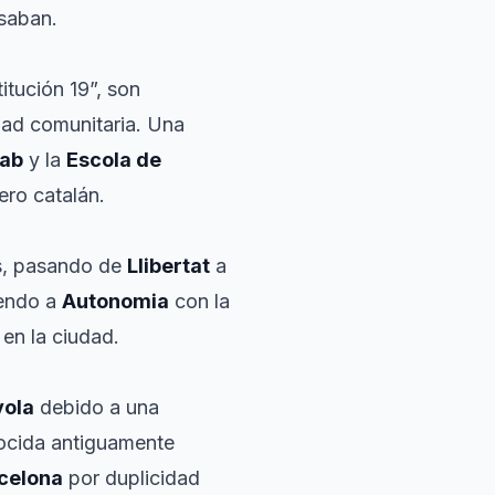
esaban.
itución 19”, son
dad comunitaria. Una
Lab
y la
Escola de
ero catalán.
es, pasando de
Llibertat
a
iendo a
Autonomia
con la
 en la ciudad.
ola
debido a una
ocida antiguamente
celona
por duplicidad