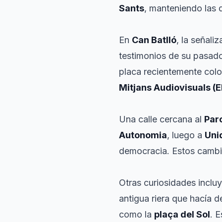
Sants
, manteniendo las 
En
Can Batlló
, la señali
testimonios de su pasado
placa recientemente col
Mitjans Audiovisuals (
Una calle cercana al
Parc
Autonomia
, luego a
Uni
democracia. Estos cambios
Otras curiosidades inclu
antigua riera que hacía de
como la
plaça del Sol
. 