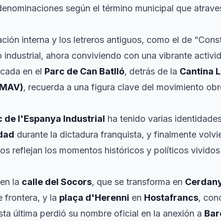
denominaciones según el término municipal que atrav
zación interna y los letreros antiguos, como el de “Const
 industrial, ahora conviviendo con una vibrante activi
ocada en el
Parc de Can Batlló
, detrás de la
Cantina 
EMAV)
, recuerda a una figura clave del movimiento obr
 de l'Espanya Industrial
ha tenido varias identidad
dad
durante la dictadura franquista, y finalmente volv
 reflejan los momentos históricos y políticos vividos
yen la
calle del Socors
, que se transforma en
Cerdany
 frontera, y la
plaça d'Herenni
en
Hostafrancs
, con
Esta última perdió su nombre oficial en la anexión a
Bar