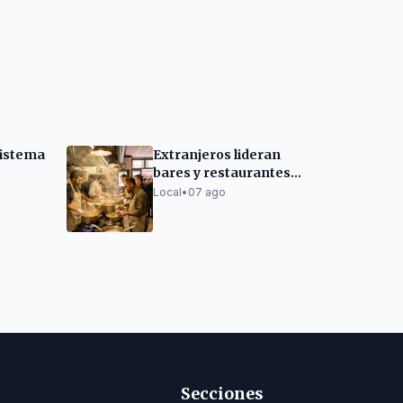
sistema
Extranjeros lideran
bares y restaurantes
en Barcelona
Local
•
07 ago
los en
Secciones