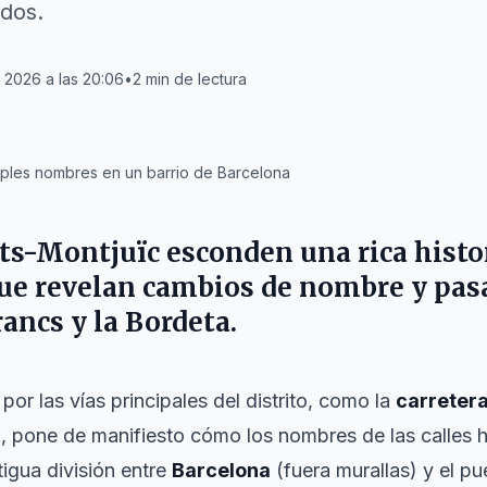
dos.
2026 a las 20:06
•
2
min de lectura
tiples nombres en un barrio de Barcelona
ts-Montjuïc
esconden una rica histor
que revelan cambios de nombre y pas
rancs
y la
Bordeta
.
por las vías principales del distrito, como la
carretera
a
, pone de manifiesto cómo los nombres de las calles 
tigua división entre
Barcelona
(fuera murallas) y el p