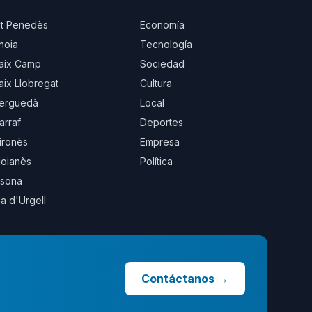
lt Penedès
Economía
noia
Tecnología
aix Camp
Sociedad
aix Llobregat
Cultura
erguedà
Local
arraf
Deportes
ironès
Empresa
oianès
Política
sona
la d'Urgell
Contáctanos
→