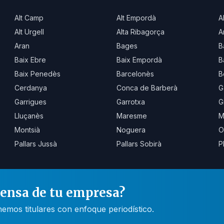
Alt Camp
Alt Empordà
A
Alt Urgell
Alta Ribagorça
A
Aran
Bages
B
Baix Ebre
Baix Empordà
B
Baix Penedès
Barcelonès
B
Cerdanya
Conca de Barberà
G
Garrigues
Garrotxa
G
Lluçanès
Maresme
M
Montsià
Noguera
O
Pallars Jussà
Pallars Sobirà
P
rensa de tu empresa?
mos titulares con enfoque periodístico.