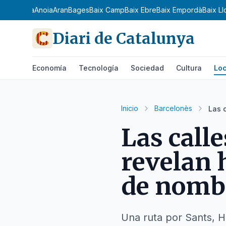
 Ribagorça
Anoia
Aran
Bages
Baix Camp
Baix Ebre
Baix Empordà
Baix L
Diari de Catalunya
Economía
Tecnología
Sociedad
Cultura
Loc
Inicio
Barcelonès
Las 
Las call
revelan 
de nomb
Una ruta por Sants, H