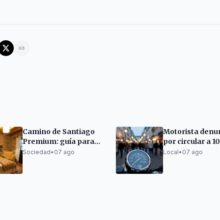
Camino de Santiago
Motorista denu
Premium: guía para
por circular a 1
organizarlo sin
en la Ronda del
Sociedad
•
07 ago
Local
•
07 ago
renunciar al descanso
Guinardó