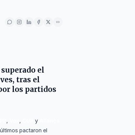
 superado el
es, tras el
por los partidos
PP
,
Vox
,
CUP
y
Aliança
 últimos pactaron el