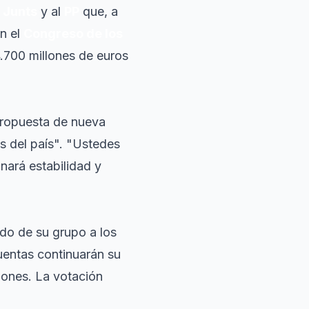
a
Junts
y al
PP
que, a
en el
Congreso de los
.700 millones de euros
propuesta de nueva
s del país". "Ustedes
nará estabilidad y
ndo de su grupo a los
uentas continuarán su
iones. La votación