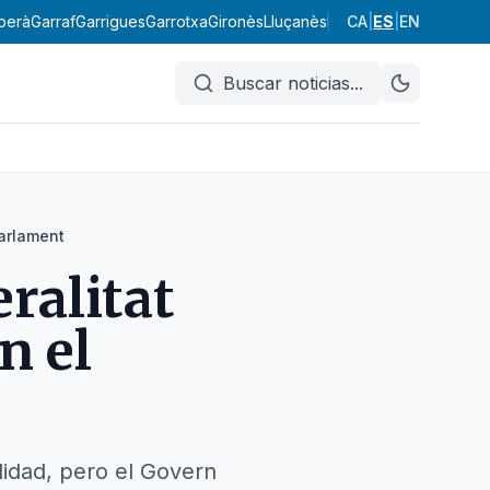
berà
Garraf
Garrigues
Garrotxa
Gironès
Lluçanès
Maresme
CA
|
ES
Moianès
|
EN
Mont
Buscar noticias
...
Parlament
ralitat
n el
lidad, pero el Govern