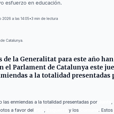
o esfuerzo en educación.
o 2026 a las 14:05
•
3
min de lectura
 de Catalunya.
 de la Generalitat para este año han
n el Parlament de Catalunya este juev
nmiendas a la totalidad presentadas 
 las enmiendas a la totalidad presentadas por
Junts
,
 votos a favor del
PSC
,
Esquerra
y los
Comuns
. Estos