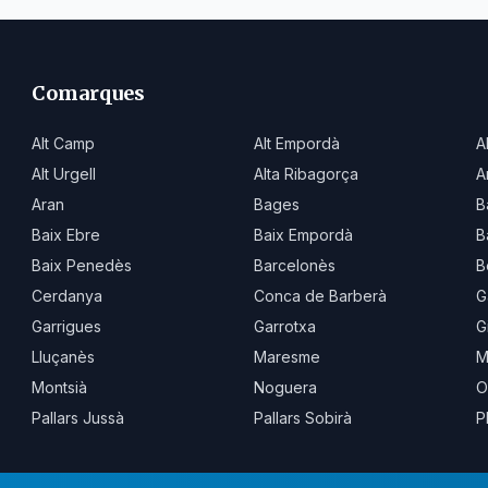
Comarques
Alt Camp
Alt Empordà
A
Alt Urgell
Alta Ribagorça
A
Aran
Bages
B
Baix Ebre
Baix Empordà
B
Baix Penedès
Barcelonès
B
Cerdanya
Conca de Barberà
G
Garrigues
Garrotxa
G
Lluçanès
Maresme
M
Montsià
Noguera
O
Pallars Jussà
Pallars Sobirà
P