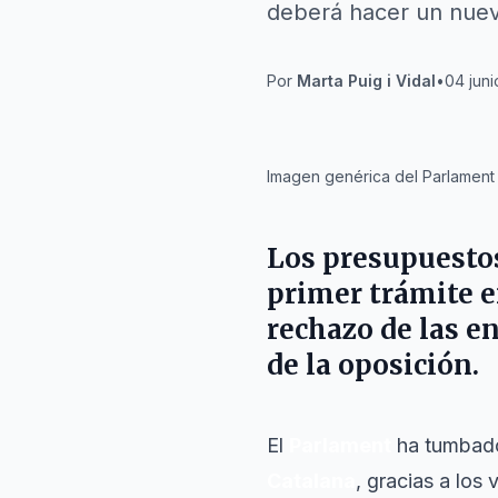
deberá hacer un nuev
Por
Marta Puig i Vidal
•
04 juni
IA
Imagen genérica del Parlament
Los presupuestos
primer trámite e
rechazo de las e
de la oposición.
El
Parlament
ha tumbado
Catalana
, gracias a los