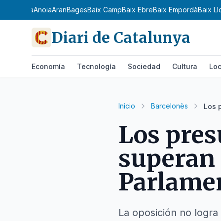
 Ribagorça
Anoia
Aran
Bages
Baix Camp
Baix Ebre
Baix Empordà
Baix L
Diari de Catalunya
Economía
Tecnología
Sociedad
Cultura
Loc
Inicio
Barcelonès
Los 
Los pres
superan 
Parlame
La oposición no logra