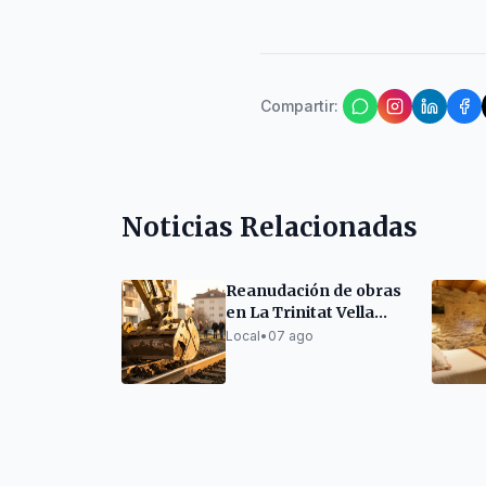
Compartir
:
Noticias Relacionadas
Reanudación de obras
en La Trinitat Vella
con medidas anti-
Local
•
07 ago
vibración