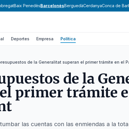
lobregat
Baix Penedès
Barcelonès
Berguedà
Cerdanya
Conca de Bar
al
Deportes
Empresa
Política
presupuestos de la Generalitat superan el primer trámite en el 
upuestos de la Gene
el primer trámite e
nt
 tumbar las cuentas con las enmiendas a la tota