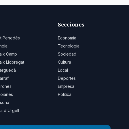
Secciones
lt Penedès
Economía
noia
Tecnología
aix Camp
Sociedad
aix Llobregat
Cultura
erguedà
Local
arraf
Deportes
ironès
Empresa
oianès
Política
sona
la d'Urgell