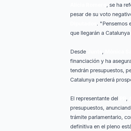
Alícia Romero
, se ha re
pesar de su voto negativ
Diputados
. "Pensemos e
que llegarán a Catalunya 
Desde
Junts
,
Mònica S
financiación y ha asegur
tendrán presupuestos, per
Catalunya perderá prospe
El representante del
PP
,
presupuestos, anunciando
trámite parlamentario, c
definitiva en el pleno está