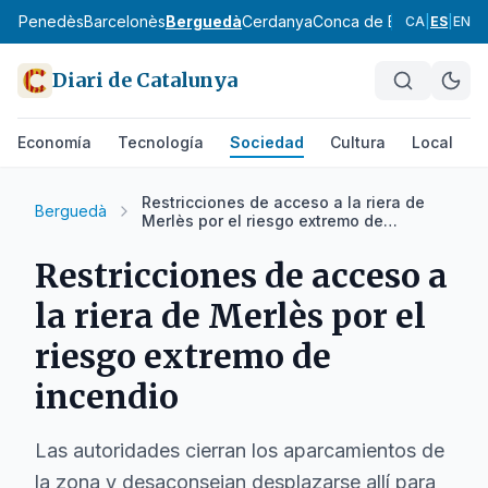
aix Penedès
Barcelonès
Berguedà
Cerdanya
Conca de Barberà
Garra
CA
|
ES
|
EN
Diari de Catalunya
Economía
Tecnología
Sociedad
Cultura
Local
D
Restricciones de acceso a la riera de
Berguedà
Merlès por el riesgo extremo de
incendio
Restricciones de acceso a
la riera de Merlès por el
riesgo extremo de
incendio
Las autoridades cierran los aparcamientos de
la zona y desaconsejan desplazarse allí para