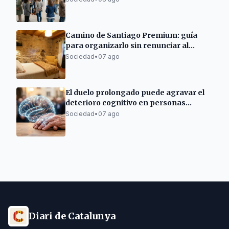
Camino de Santiago Premium: guía
para organizarlo sin renunciar al
descanso
Sociedad
•
07 ago
El duelo prolongado puede agravar el
deterioro cognitivo en personas
mayores
Sociedad
•
07 ago
Diari de Catalunya