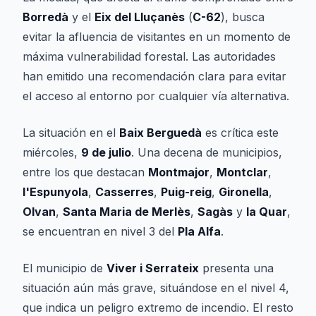
Borredà
y el
Eix del Lluçanès
(
C-62
), busca
evitar la afluencia de visitantes en un momento de
máxima vulnerabilidad forestal. Las autoridades
han emitido una recomendación clara para evitar
el acceso al entorno por cualquier vía alternativa.
La situación en el
Baix Berguedà
es crítica este
miércoles,
9 de julio
. Una decena de municipios,
entre los que destacan
Montmajor
,
Montclar
,
l'Espunyola
,
Casserres
,
Puig-reig
,
Gironella
,
Olvan
,
Santa Maria de Merlès
,
Sagàs
y
la Quar
,
se encuentran en nivel 3 del
Pla Alfa
.
El municipio de
Viver i Serrateix
presenta una
situación aún más grave, situándose en el nivel 4,
que indica un peligro extremo de incendio. El resto