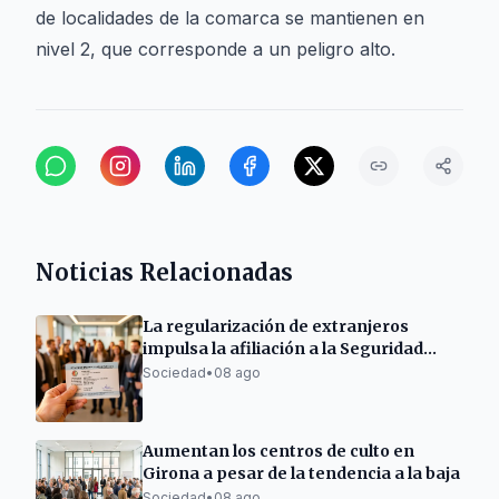
de localidades de la comarca se mantienen en
nivel 2, que corresponde a un peligro alto.
Noticias Relacionadas
La regularización de extranjeros
impulsa la afiliación a la Seguridad
Social en el Berguedà
Sociedad
•
08 ago
Aumentan los centros de culto en
Girona a pesar de la tendencia a la baja
Sociedad
•
08 ago