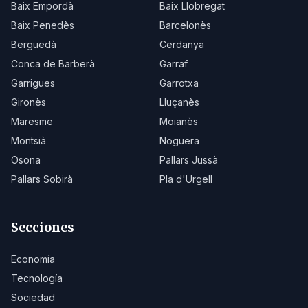
Baix Empordà
Baix Llobregat
Baix Penedès
Barcelonès
Berguedà
Cerdanya
Conca de Barberà
Garraf
Garrigues
Garrotxa
Gironès
Lluçanès
Maresme
Moianès
Montsià
Noguera
Osona
Pallars Jussà
Pallars Sobirà
Pla d'Urgell
Secciones
Economía
Tecnología
Sociedad