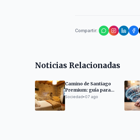
Compartir
:
Noticias Relacionadas
Camino de Santiago
Premium: guía para
organizarlo sin
Sociedad
•
07 ago
renunciar al descanso