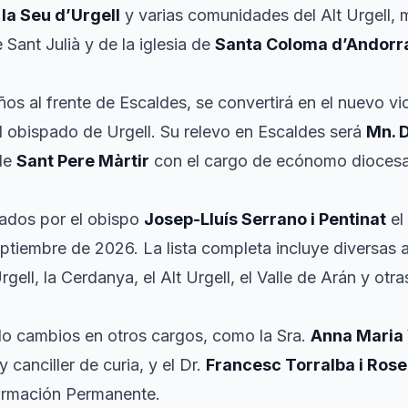
 la Seu d’Urgell
y varias comunidades del Alt Urgell,
Sant Julià y de la iglesia de
Santa Coloma d’Andorra
años al frente de Escaldes, se convertirá en el nuevo vi
l obispado de Urgell. Su relevo en Escaldes será
Mn. 
 de
Sant Pere Màrtir
con el cargo de ecónomo dioces
ados por el obispo
Josep-Lluís Serrano i Pentinat
el
eptiembre de 2026. La lista completa incluye diversas
gell, la Cerdanya, el Alt Urgell, el Valle de Arán y otr
o cambios en otros cargos, como la Sra.
Anna Maria 
 canciller de curia, y el Dr.
Francesc Torralba i Rose
ormación Permanente.