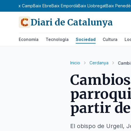
n
Bages
Baix Camp
Baix Ebre
Baix Empordà
Baix Llobregat
Baix Penedè
Diari de Catalunya
Economía
Tecnología
Sociedad
Cultura
Lo
Inicio
Cerdanya
Cambio
Cambios 
parroqui
partir d
El obispo de Urgell,