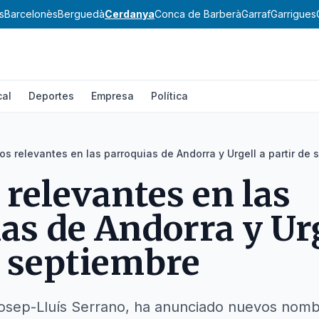
s
Barcelonès
Berguedà
Cerdanya
Conca de Barberà
Garraf
Garrigues
cal
Deportes
Empresa
Política
s relevantes en las parroquias de Andorra y Urgell a partir de 
relevantes en las
as de Andorra y Urg
e septiembre
 Josep-Lluís Serrano, ha anunciado nuevos nom