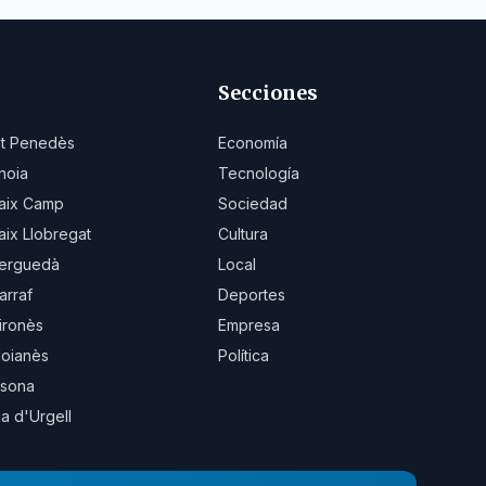
Secciones
lt Penedès
Economía
noia
Tecnología
aix Camp
Sociedad
aix Llobregat
Cultura
erguedà
Local
arraf
Deportes
ironès
Empresa
oianès
Política
sona
la d'Urgell