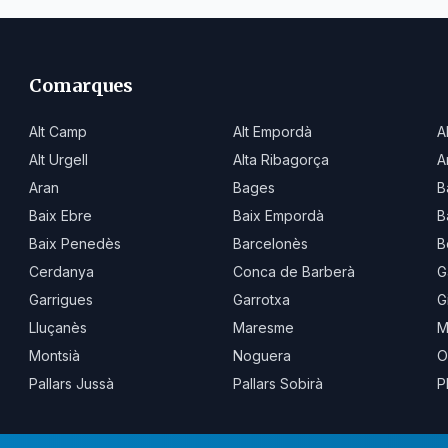
Comarques
Alt Camp
Alt Empordà
A
Alt Urgell
Alta Ribagorça
A
Aran
Bages
B
Baix Ebre
Baix Empordà
B
Baix Penedès
Barcelonès
B
Cerdanya
Conca de Barberà
G
Garrigues
Garrotxa
G
Lluçanès
Maresme
M
Montsià
Noguera
O
Pallars Jussà
Pallars Sobirà
P