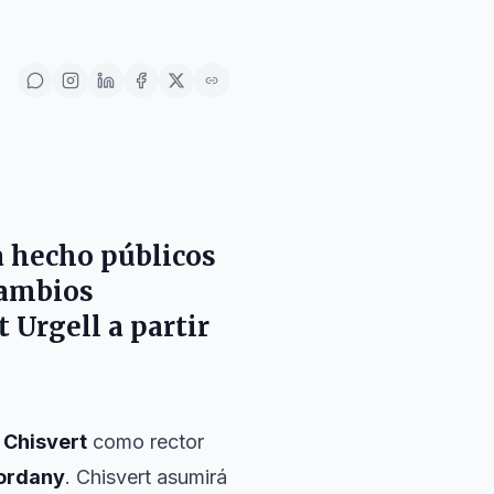
a hecho públicos
cambios
 Urgell a partir
Chisvert
como rector
ordany
. Chisvert asumirá