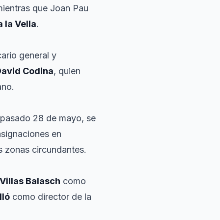
 mientras que Joan Pau
 la Vella
.
cario general y
David Codina
, quien
ano.
 pasado 28 de mayo, se
 asignaciones en
as zonas circundantes.
Villas Balasch
como
lló
como director de la