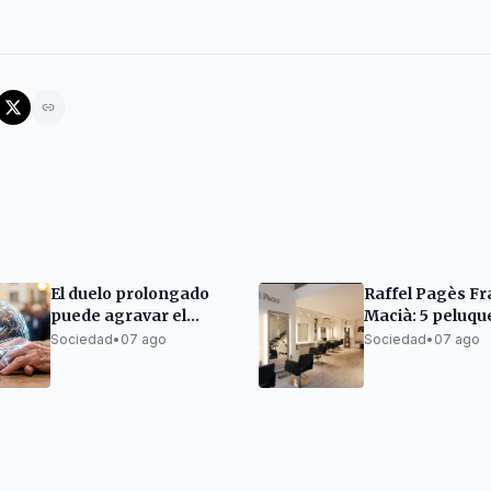
El duelo prolongado
Raffel Pagès F
puede agravar el
Macià: 5 peluqu
deterioro cognitivo en
en Barcelona d
Sociedad
•
07 ago
Sociedad
•
07 ago
personas mayores
excelencia no e
tendencia, sino
forma de hacer