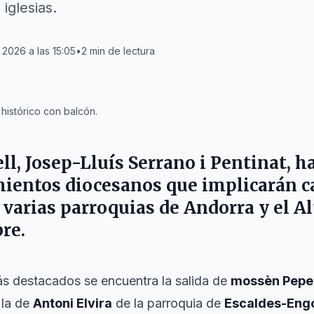
iglesias.
2026 a las 15:05
•
2
min de lectura
histórico con balcón.
ll,
Josep-Lluís Serrano i Pentinat
, h
entos diocesanos que implicarán 
 varias parroquias de Andorra y el Alt
re.
s destacados se encuentra la salida de
mossèn Pepe 
 la de
Antoni Elvira
de la parroquia de
Escaldes-Eng