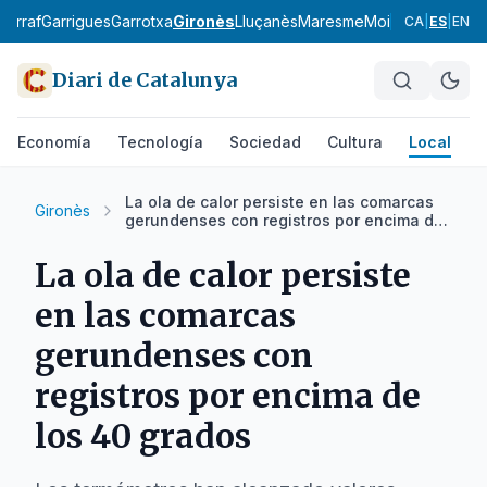
Garraf
Garrigues
Garrotxa
Gironès
Lluçanès
Maresme
Moianès
Montsià
CA
|
ES
|
EN
Diari de Catalunya
Economía
Tecnología
Sociedad
Cultura
Local
D
La ola de calor persiste en las comarcas
Gironès
gerundenses con registros por encima de
los 40 grados
La ola de calor persiste
en las comarcas
gerundenses con
registros por encima de
los 40 grados