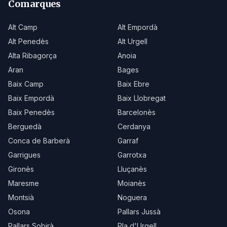
Comarques
Alt Camp
Alt Empordà
Alt Penedès
Alt Urgell
Alta Ribagorça
Anoia
Aran
Bages
Baix Camp
Baix Ebre
Baix Empordà
Baix Llobregat
Baix Penedès
Barcelonès
Berguedà
Cerdanya
Conca de Barberà
Garraf
Garrigues
Garrotxa
Gironès
Lluçanès
Maresme
Moianès
Montsià
Noguera
Osona
Pallars Jussà
Pallars Sobirà
Pla d'Urgell