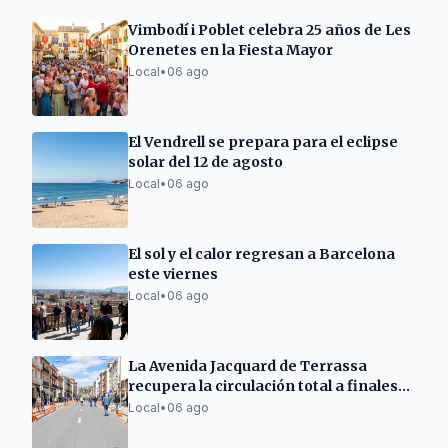
Vimbodí i Poblet celebra 25 años de Les
Orenetes en la Fiesta Mayor
Local
•
06 ago
El Vendrell se prepara para el eclipse
solar del 12 de agosto
Local
•
06 ago
El sol y el calor regresan a Barcelona
este viernes
Local
•
06 ago
La Avenida Jacquard de Terrassa
recupera la circulación total a finales
de semana
Local
•
06 ago