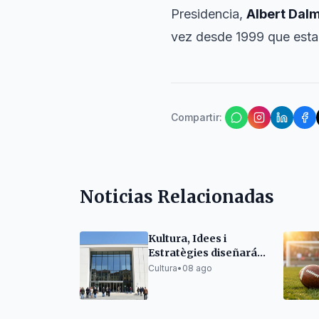
Presidencia,
Albert Dal
vez desde 1999 que esta 
Compartir
:
Noticias Relacionadas
Kultura, Idees i
Estratègies diseñará
el nuevo Museu d'Art
Cultura
•
08 ago
Modern de Tarragona