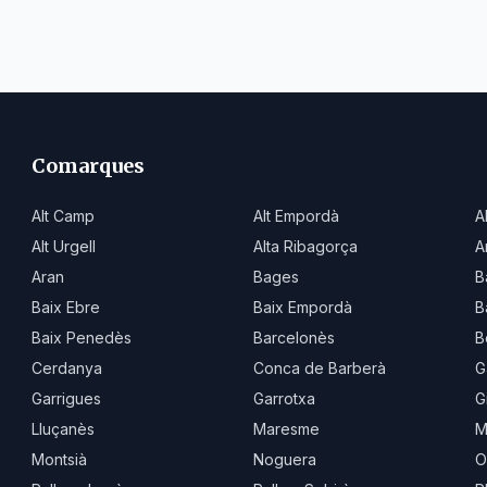
Comarques
Alt Camp
Alt Empordà
A
Alt Urgell
Alta Ribagorça
A
Aran
Bages
B
Baix Ebre
Baix Empordà
B
Baix Penedès
Barcelonès
B
Cerdanya
Conca de Barberà
G
Garrigues
Garrotxa
G
Lluçanès
Maresme
M
Montsià
Noguera
O