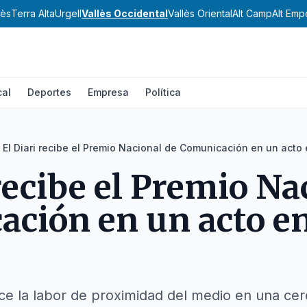
nès
Terra Alta
Urgell
Vallès Occidental
Vallès Oriental
Alt Camp
Alt Emp
cal
Deportes
Empresa
Política
El Diari recibe el Premio Nacional de Comunicación en un acto
 recibe el Premio Na
ción en un acto e
oce la labor de proximidad del medio en una ce