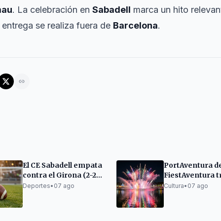
mau
. La celebración en
Sabadell
marca un hito relevan
entrega se realiza fuera de
Barcelona
.
El CE Sabadell empata
PortAventura d
contra el Girona (2-2)
FiestAventura t
en un partido de
años
Deportes
•
07 ago
Cultura
•
07 ago
pretemporada