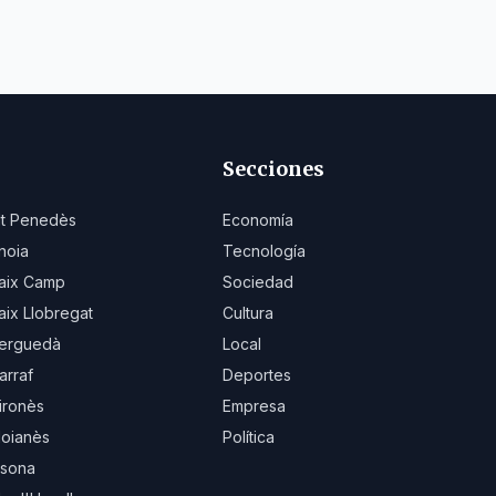
Secciones
lt Penedès
Economía
noia
Tecnología
aix Camp
Sociedad
aix Llobregat
Cultura
erguedà
Local
arraf
Deportes
ironès
Empresa
oianès
Política
sona