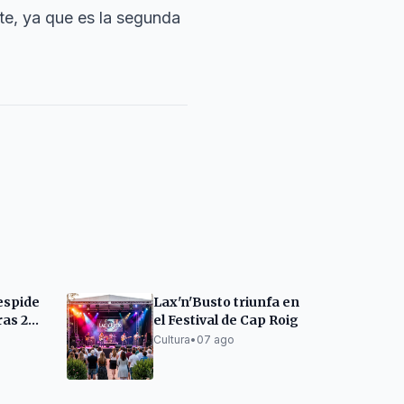
te, ya que es la segunda
espide
Lax'n'Busto triunfa en
ras 27
el Festival de Cap Roig
Cultura
•
07 ago