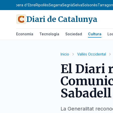
y
Priorat
Ribera d'Ebre
Ripollès
Segarra
Segrià
Selva
Solsonès
Tarrago
Diari de Catalunya
Economía
Tecnología
Sociedad
Cultura
Lo
Inicio
Vallès Occidental
El Diari
Comunica
Sabadell
La Generalitat recon