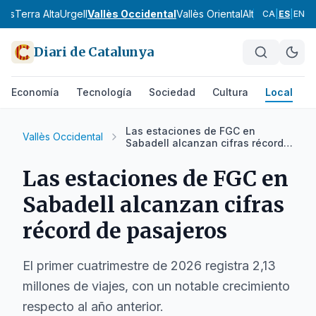
nès
Terra Alta
Urgell
Vallès Occidental
Vallès Oriental
Alt Camp
Alt Em
CA
|
ES
|
EN
Diari de Catalunya
Economía
Tecnología
Sociedad
Cultura
Local
D
Las estaciones de FGC en
Vallès Occidental
Sabadell alcanzan cifras récord
de pasajeros
Las estaciones de FGC en
Sabadell alcanzan cifras
récord de pasajeros
El primer cuatrimestre de 2026 registra 2,13
millones de viajes, con un notable crecimiento
respecto al año anterior.