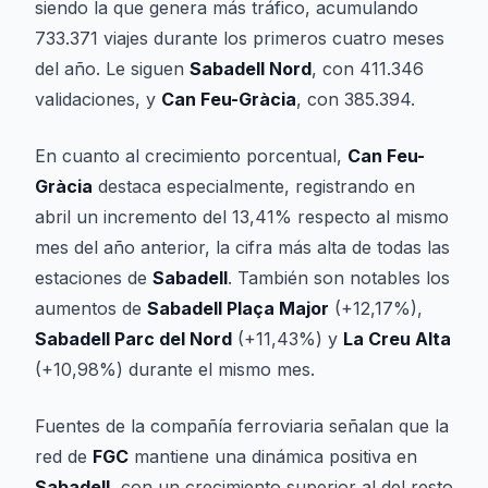
siendo la que genera más tráfico, acumulando
733.371 viajes durante los primeros cuatro meses
del año. Le siguen
Sabadell Nord
, con 411.346
validaciones, y
Can Feu-Gràcia
, con 385.394.
En cuanto al crecimiento porcentual,
Can Feu-
Gràcia
destaca especialmente, registrando en
abril un incremento del 13,41% respecto al mismo
mes del año anterior, la cifra más alta de todas las
estaciones de
Sabadell
. También son notables los
aumentos de
Sabadell Plaça Major
(+12,17%),
Sabadell Parc del Nord
(+11,43%) y
La Creu Alta
(+10,98%) durante el mismo mes.
Fuentes de la compañía ferroviaria señalan que la
red de
FGC
mantiene una dinámica positiva en
Sabadell
, con un crecimiento superior al del resto