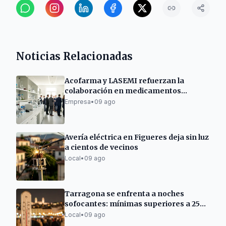
Noticias Relacionadas
Acofarma y LASEMI refuerzan la
colaboración en medicamentos
individualizados
Empresa
•
09 ago
Avería eléctrica en Figueres deja sin luz
a cientos de vecinos
Local
•
09 ago
Tarragona se enfrenta a noches
sofocantes: mínimas superiores a 25
ºC
Local
•
09 ago