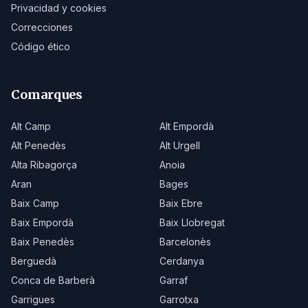
Privacidad y cookies
Correcciones
Código ético
Comarques
Alt Camp
Alt Empordà
Alt Penedès
Alt Urgell
Alta Ribagorça
Anoia
Aran
Bages
Baix Camp
Baix Ebre
Baix Empordà
Baix Llobregat
Baix Penedès
Barcelonès
Berguedà
Cerdanya
Conca de Barberà
Garraf
Garrigues
Garrotxa